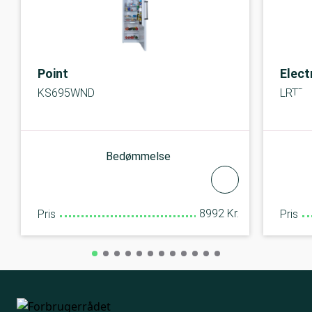
Point
Elect
KS695WND
LRT7
Bedømmelse
8992 Kr.
Pris
Pris