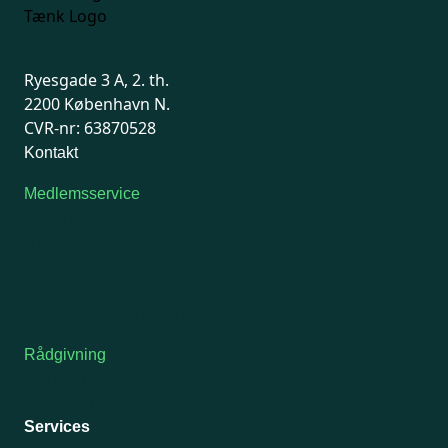
Ryesgade 3 A, 2. th.
2200 København N.
CVR-nr: 63870528
Kontakt
Medlemsservice
Man-tirsdag: kl. 9-12
Onsdag: Lukket
Tors-fredag: kl. 9-12
7741 7741
Kontakt medlemsservice
Rådgivning
For medlemmer: 7741 7777
Man-fredag 9-15
Services