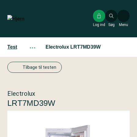
Gå
til
hovedindhold
Log ind
Søg
Menu
Test
···
Electrolux LRT7MD39W
Tilbage til testen
Electrolux
LRT7MD39W