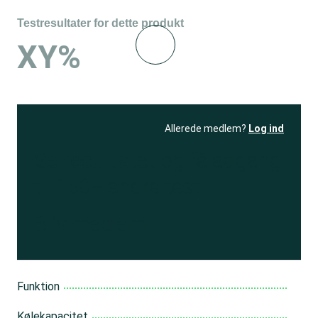
Testresultater for dette produkt
XY%
Allerede medlem?
Log ind
Se resultatet
og få adgang
til 150+ andre test
Bliv medlem
Funktion
Kølekapacitet