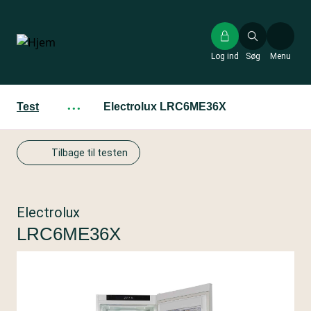
Gå
til
hovedindhold
Log ind
Søg
Menu
Test
···
Electrolux LRC6ME36X
Tilbage til testen
Electrolux
LRC6ME36X