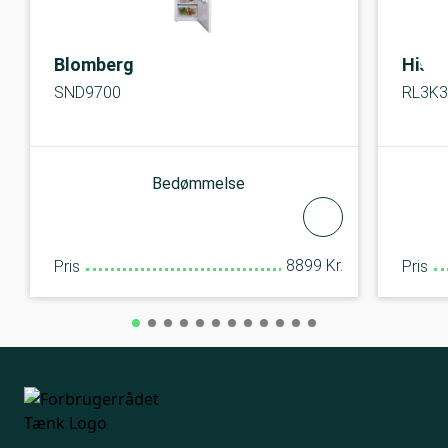
Blomberg
Hise
SND9700
RL3K
Bedømmelse
8899 Kr.
Pris
Pris