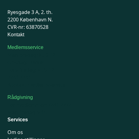
Ryesgade 3 A, 2. th.
2200 København N.
CVR-nr: 63870528
Kontakt
Medlemsservice
Man-tirsdag: kl. 9-12
Onsdag: Lukket
Tors-fredag: kl. 9-12
7741 7741
Kontakt medlemsservice
Rådgivning
For medlemmer: 7741 7777
Man-fredag 9-15
Services
Om os