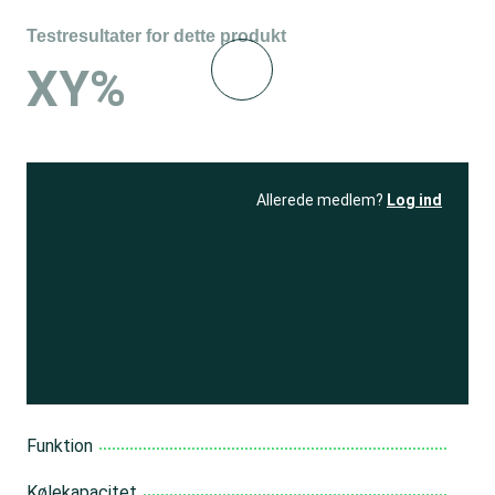
Testresultater for dette produkt
XY%
Allerede medlem?
Log ind
Se resultatet
og få adgang
til 150+ andre test
Bliv medlem
Funktion
Kølekapacitet