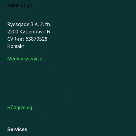
Ryesgade 3 A, 2. th.
2200 København N.
CVR-nr: 63870528
Kontakt
Medlemsservice
Man-tirsdag: kl. 9-12
Onsdag: Lukket
Tors-fredag: kl. 9-12
7741 7741
Kontakt medlemsservice
Rådgivning
For medlemmer: 7741 7777
Man-fredag 9-15
Services