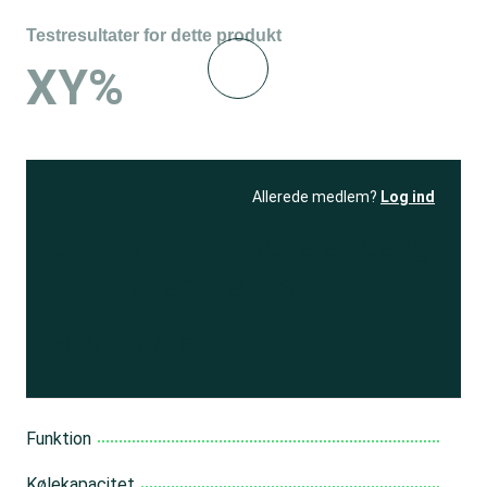
Testresultater for dette produkt
XY%
Allerede medlem?
Log ind
Se resultatet
og få adgang
til 150+ andre test
Bliv medlem
Funktion
Kølekapacitet