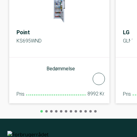
Point
LG
KS695WND
GLM7
Bedømmelse
8992 Kr.
Pris
Pris