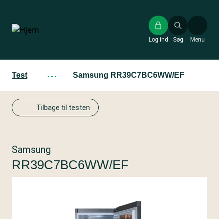
Gå
til
hovedindhold
Log ind
Søg
Menu
Test
···
Samsung RR39C7BC6WW/EF
Tilbage til testen
Samsung
RR39C7BC6WW/EF