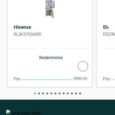
Hisense
Elect
RL3K370SAWD
ERZ9
Bedømmelse
9995 Kr.
Pris
Pris