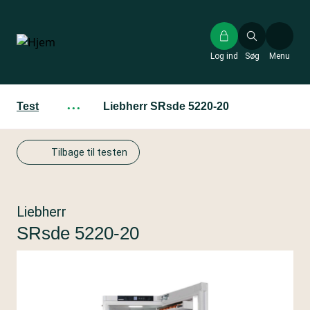
Gå
til
hovedindhold
Log ind
Søg
Menu
Test
···
Liebherr SRsde 5220-20
Tilbage til testen
Liebherr
SRsde 5220-20