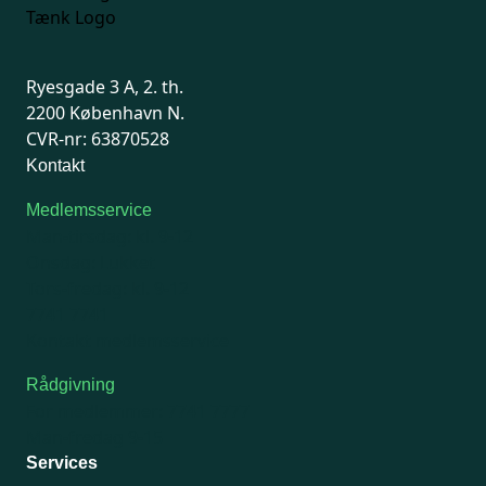
Ryesgade 3 A, 2. th.
2200 København N.
CVR-nr: 63870528
Kontakt
Medlemsservice
Man-tirsdag: kl. 9-12
Onsdag: Lukket
Tors-fredag: kl. 9-12
7741 7741
Kontakt medlemsservice
Rådgivning
For medlemmer: 7741 7777
Man-fredag 9-15
Services