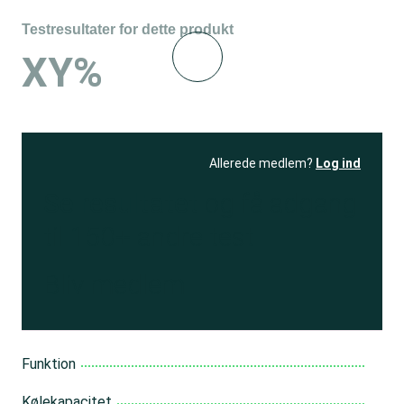
Testresultater for dette produkt
XY%
Allerede medlem?
Log ind
Se resultatet
og få adgang
til 150+ andre test
Bliv medlem
Funktion
Kølekapacitet