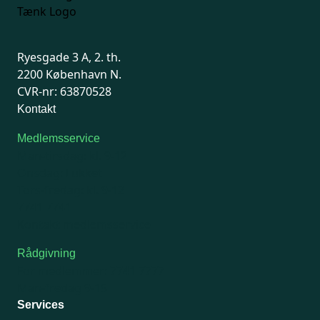
Ryesgade 3 A, 2. th.
2200 København N.
CVR-nr: 63870528
Kontakt
Medlemsservice
Man-tirsdag: kl. 9-12
Onsdag: Lukket
Tors-fredag: kl. 9-12
7741 7741
Kontakt medlemsservice
Rådgivning
For medlemmer: 7741 7777
Man-fredag 9-15
Services