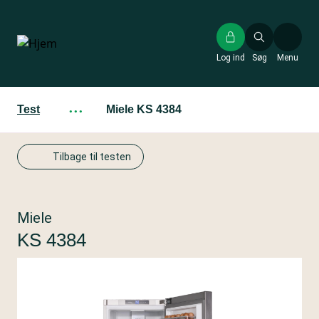
Gå
til
hovedindhold
Log ind
Søg
Menu
Test
···
Miele KS 4384
Tilbage til testen
Miele
KS 4384