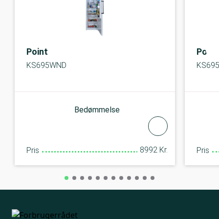
Point
Point
KS695WND
KS69
Bedømmelse
8992 Kr.
Pris
Pris