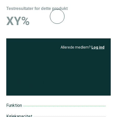
Testresultater for dette produkt
XY%
Allerede medlem?
Log ind
Se resultatet
og få adgang
til 150+ andre test
Bliv medlem
Funktion
Kølekapacitet