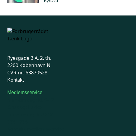
købet
Ryesgade 3 A, 2. th.
2200 København N.
CVR-nr: 63870528
Kontakt
Medlemsservice
Man-tirsdag: kl. 9-12
Onsdag: Lukket
Tors-fredag: kl. 9-12
7741 7741
Kontakt medlemsservice