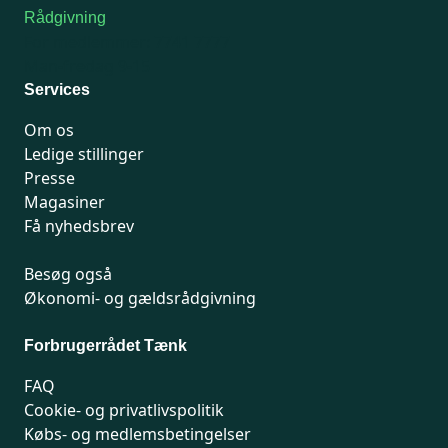
Rådgivning
For medlemmer: 7741 7777
Man-fredag 9-15
Services
Om os
Ledige stillinger
Presse
Magasiner
Få nyhedsbrev
Besøg også
Økonomi- og gældsrådgivning
Forbrugerrådet Tænk
FAQ
Cookie- og privatlivspolitik
Købs- og medlemsbetingelser