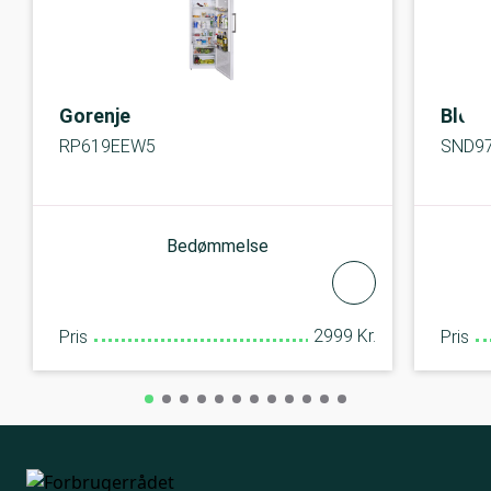
Gorenje
Blom
RP619EEW5
SND9
Bedømmelse
2999 Kr.
Pris
Pris