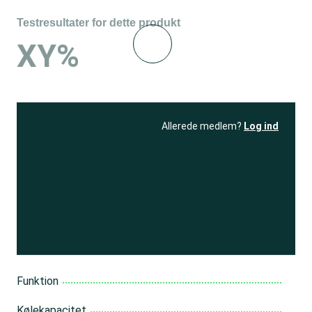
Testresultater for dette produkt
XY%
Allerede medlem?
Log ind
Se resultatet
og få adgang
til 150+ andre test
Bliv medlem
Funktion
Kølekapacitet