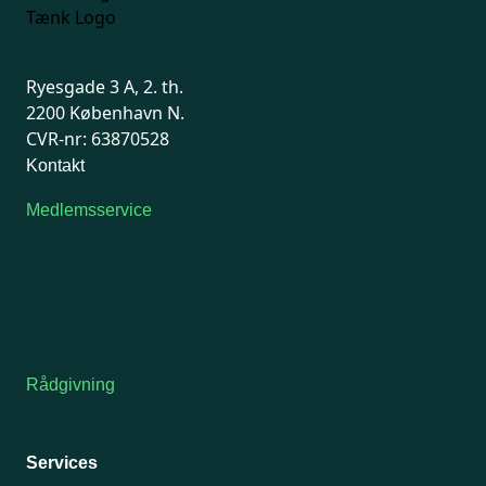
Ryesgade 3 A, 2. th.
2200 København N.
CVR-nr: 63870528
Kontakt
Medlemsservice
Man-tirsdag: kl. 9-12
Onsdag: Lukket
Tors-fredag: kl. 9-12
7741 7741
Kontakt medlemsservice
Rådgivning
For medlemmer: 7741 7777
Man-fredag 9-15
Services