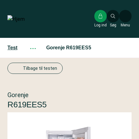
Gå
til
hovedindhold
Log ind
Søg
Menu
Test
···
Gorenje R619EES5
Tilbage til testen
Gorenje
R619EES5