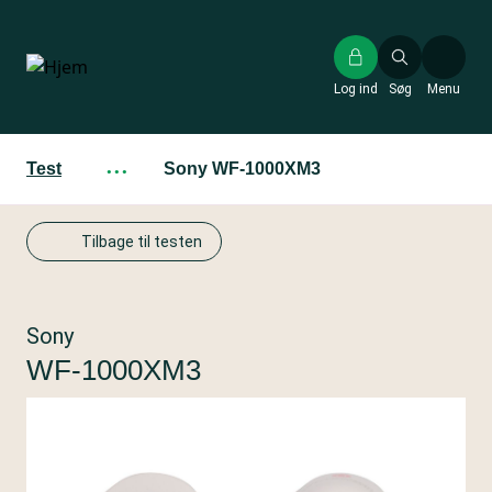
Gå
til
hovedindhold
Log ind
Søg
Menu
Test
···
Sony WF-1000XM3
Tilbage til testen
Sony
WF-1000XM3