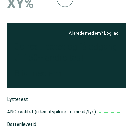
XY%
Allerede medlem?
Log ind
Se resultatet
og få adgang
til 150+ andre test
Bliv medlem
Lyttetest
ANC kvalitet (uden afspilning af musik/lyd)
Batterilevetid