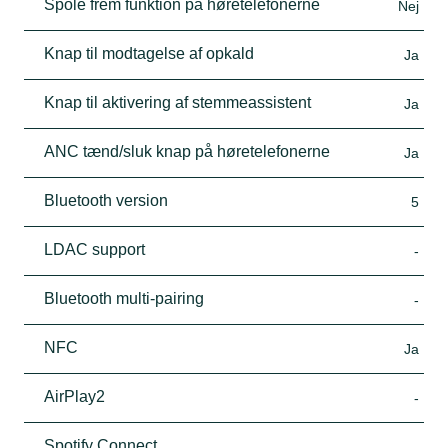
Spole frem funktion på høretelefonerne
Nej
Knap til modtagelse af opkald
Ja
Knap til aktivering af stemmeassistent
Ja
ANC tænd/sluk knap på høretelefonerne
Ja
Bluetooth version
5
LDAC support
-
Bluetooth multi-pairing
-
NFC
Ja
AirPlay2
-
Spotify Connect
-