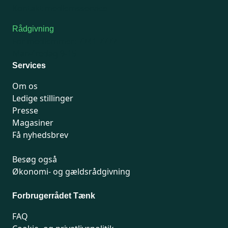
Kontakt medlemsservice
Rådgivning
For medlemmer: 7741 7777
Man-fredag 9-15
Services
Om os
Ledige stillinger
Presse
Magasiner
Få nyhedsbrev
Besøg også
Økonomi- og gældsrådgivning
Forbrugerrådet Tænk
FAQ