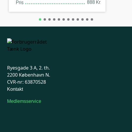
888 Kr.
Pris
Ryesgade 3 A, 2. th.
2200 København N.
CVR-nr: 63870528
Kontakt
Medlemsservice
Man-tirsdag: kl. 9-12
Onsdag: Lukket
Tors-fredag: kl. 9-12
7741 7741