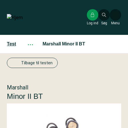
Gå
til
hovedindhold
Log ind
Søg
Menu
Test
···
Marshall Minor II BT
Tilbage til testen
Marshall
Minor II BT