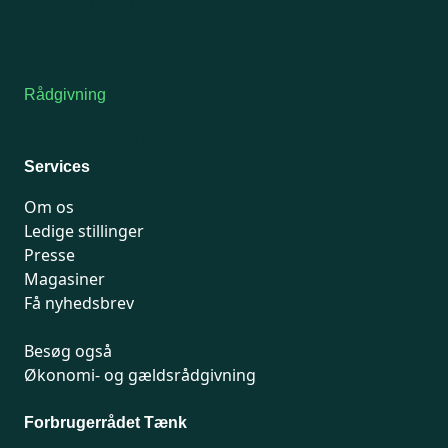
Tors-fredag: kl. 9-12
7741 7741
Kontakt medlemsservice
Rådgivning
For medlemmer: 7741 7777
Man-fredag 9-15
Services
Om os
Ledige stillinger
Presse
Magasiner
Få nyhedsbrev
Besøg også
Økonomi- og gældsrådgivning
Forbrugerrådet Tænk