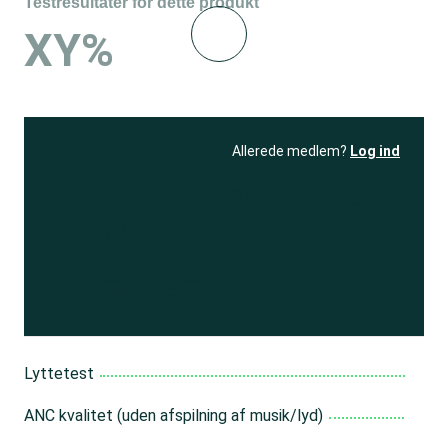
Testresultater for dette produkt
XY%
Allerede medlem?
Log ind
Se resultatet
og få adgang
til 150+ andre test
Bliv medlem
Lyttetest
ANC kvalitet (uden afspilning af musik/lyd)