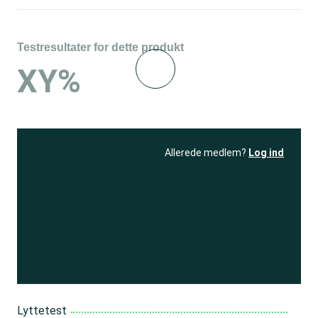
Testresultater for dette produkt
XY%
Allerede medlem?
Log ind
Se resultatet
og få adgang
til 150+ andre test
Bliv medlem
Lyttetest