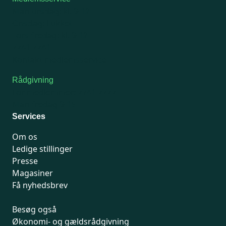
Man-tirsdag: kl. 9-12
Onsdag: Lukket
Tors-fredag: kl. 9-12
7741 7741
Kontakt medlemsservice
Rådgivning
For medlemmer: 7741 7777
Man-fredag 9-15
Services
Om os
Ledige stillinger
Presse
Magasiner
Få nyhedsbrev
Besøg også
Økonomi- og gældsrådgivning