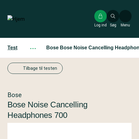
Gå
til
hovedindhold
Log ind
Søg
Menu
Test
···
Bose Bose Noise Cancelling Headphon
Tilbage til testen
Bose
Bose Noise Cancelling
Headphones 700