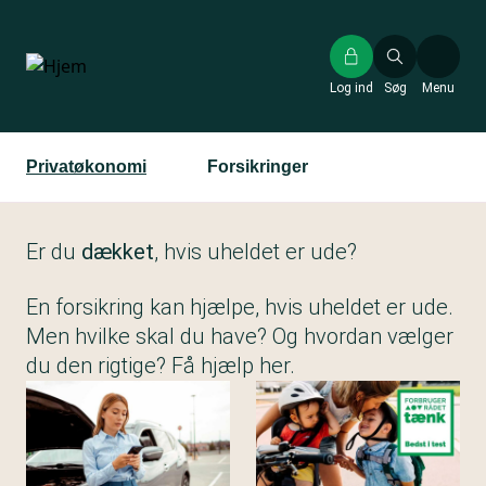
Gå
til
hovedindhold
Log ind
Søg
Menu
Privatøkonomi
Forsikringer
Er du
dækket
, hvis uheldet er ude?
En forsikring kan hjælpe, hvis uheldet er ude.
Men hvilke skal du have? Og hvordan vælger
du den rigtige? Få hjælp her.