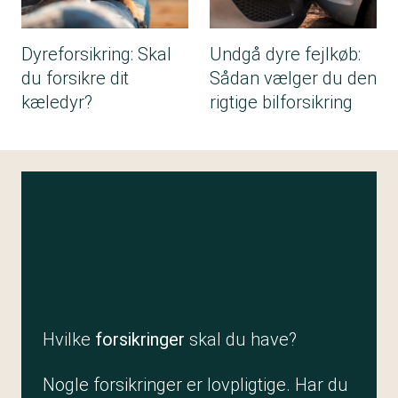
Dyreforsikring: Skal
Undgå dyre fejlkøb:
du forsikre dit
Sådan vælger du den
kæledyr?
rigtige bilforsikring
Hvilke
forsikringer
skal du have?
Nogle forsikringer er lovpligtige. Har du