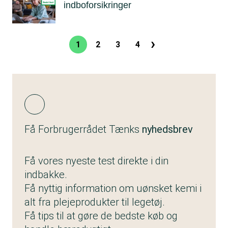
indboforsikringer
›
Sideinddeling
1
2
3
4
Nuværende
Side
Side
Side
Næste
side
side
Få Forbrugerrådet Tænks
nyhedsbrev
Få vores nyeste test direkte i din
indbakke.
Få nyttig information om uønsket kemi i
alt fra plejeprodukter til legetøj.
Få tips til at gøre de bedste køb og