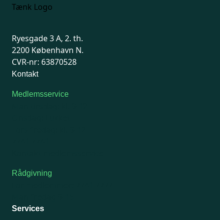
Ryesgade 3 A, 2. th.
2200 København N.
CVR-nr: 63870528
Kontakt
Medlemsservice
Man-tirsdag: kl. 9-12
Onsdag: Lukket
Tors-fredag: kl. 9-12
7741 7741
Kontakt medlemsservice
Rådgivning
For medlemmer: 7741 7777
Man-fredag 9-15
Services