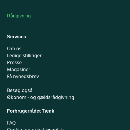
Kontakt medlemsservice
Rådgivning
For medlemmer: 7741 7777
Man-fredag 9-15
Services
Om os
Ledige stillinger
Presse
Magasiner
Få nyhedsbrev
Besøg også
Økonomi- og gældsrådgivning
Forbrugerrådet Tænk
FAQ
Cookie- og privatlivspolitik