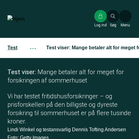
Gå
til
hovedindhold
Log ind
Søg
Menu
Test
···
Test viser: Mange betaler alt for meget
Test viser:
Mange betaler alt for meget for
forsikringen af sommerhuset
Vi har testet fritidshusforsikringer – og
prisforskellen på den billigste og dyreste
forsikring til sommerhuset er på flere tusinde
kroner.
Lindi Winkel og testansvarlig Dennis Tofting Andersen
Foto: Getty Images