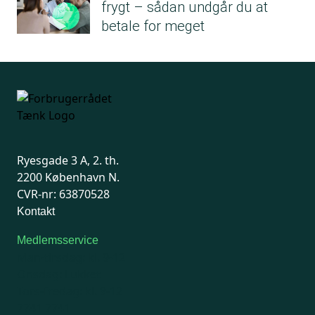
frygt – sådan undgår du at
betale for meget
Ryesgade 3 A, 2. th.
2200 København N.
CVR-nr: 63870528
Kontakt
Medlemsservice
Man-tirsdag: kl. 9-12
Onsdag: Lukket
Tors-fredag: kl. 9-12
7741 7741