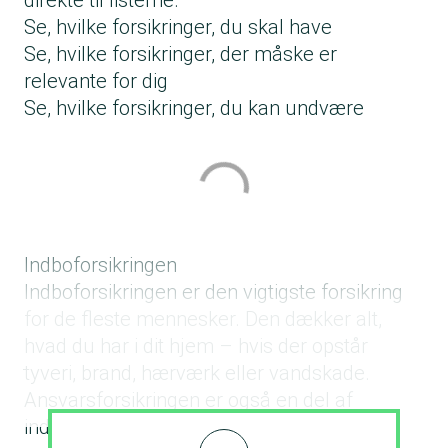
direkte til listerne.
Se, hvilke forsikringer, du skal have
Se, hvilke forsikringer, der måske er
relevante for dig
Se, hvilke forsikringer, du kan undvære
Indboforsikringen
Indboforsikringen
er den vigtigste forsikring
for de fleste mennesker. Den dækker alt,
hvad du har i dit hjem – hvis der opstår
tyveri, brand, hærværk eller vandskade.
Ansvarsforsikringen er også en del af
indboforsikringen.