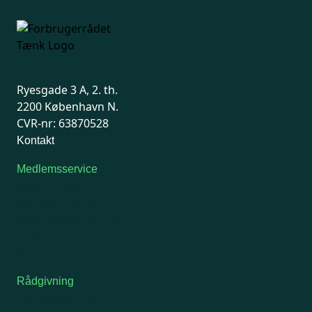
Ryesgade 3 A, 2. th.
2200 København N.
CVR-nr: 63870528
Kontakt
Medlemsservice
Man-tirsdag: kl. 9-12
Onsdag: Lukket
Tors-fredag: kl. 9-12
7741 7741
Kontakt medlemsservice
Rådgivning
For medlemmer: 7741 7777