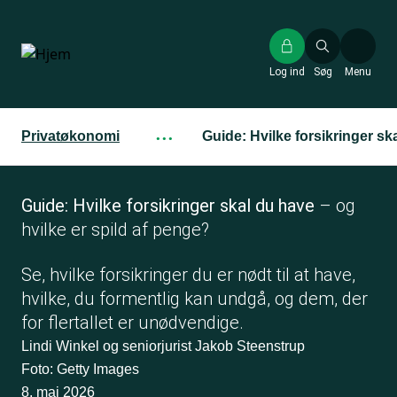
Gå
til
hovedindhold
Log ind
Søg
Menu
Privatøkonomi
···
Guide: Hvilke forsikringer sk
Guide: Hvilke forsikringer skal du have
– og
hvilke er spild af penge?
Se, hvilke forsikringer du er nødt til at have,
hvilke, du formentlig kan undgå, og dem, der
for flertallet er unødvendige.
Lindi Winkel og seniorjurist Jakob Steenstrup
Foto: Getty Images
8. maj 2026