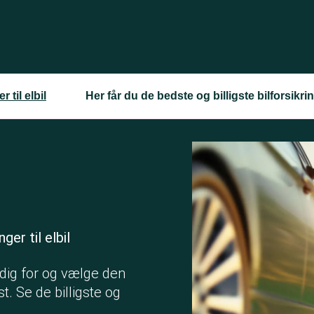
r til elbil
Her får du de bedste og billigste bilforsikring
nger til elbil
 dig for og vælge den
st. Se de billigste og