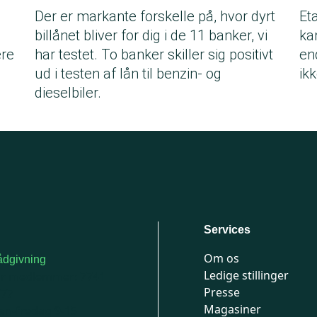
e
Der er markante forskelle på, hvor dyrt
Et
billånet bliver for dig i de 11 banker, vi
ka
ere
har testet. To banker skiller sig positivt
en
ud i testen af lån til benzin- og
ikk
dieselbiler.
Services
Om os
dgivning
Ledige stillinger
or medlemmer: 7741
Presse
777
Magasiner
n-fredag 9-15