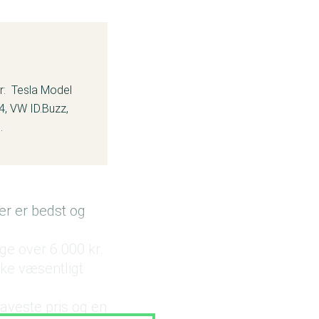
er: Tesla Model
4, VW ID.Buzz,
3.
 der er bedst og
ige over 6.000 kr.
ikke væsentligt
 laveste pris og en