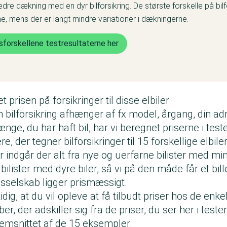
edre dækning med en dyr bilforsikring. De største forskelle på bilf
ne, mens der er langt mindre variationer i dækningerne.
sforskellene testresultaterne her
t prisen på forsikringer til disse elbiler
n bilforsikring afhænger af fx model, årgang, din ad
ænge, du har haft bil, har vi beregnet priserne i te
ere, der tegner bilforsikringer til 15 forskellige elbile
 indgår der alt fra nye og uerfarne bilister med mind
bilister med dyre biler, så vi på den måde får et bill
ngsselskab ligger prismæssigt.
ig, at du vil opleve at få tilbudt priser hos de enke
er, der adskiller sig fra de priser, du ser her i testen
emsnittet af de 15 eksempler.