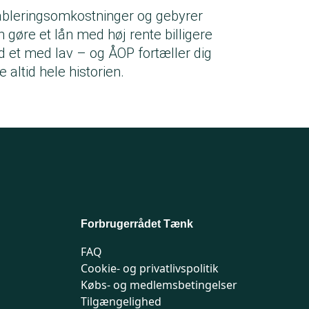
ableringsomkostninger og gebyrer
n gøre et lån med høj rente billigere
d et med lav – og ÅOP fortæller dig
e altid hele historien.
Forbrugerrådet Tænk
FAQ
Cookie- og privatlivspolitik
Købs- og medlemsbetingelser
Tilgængelighed