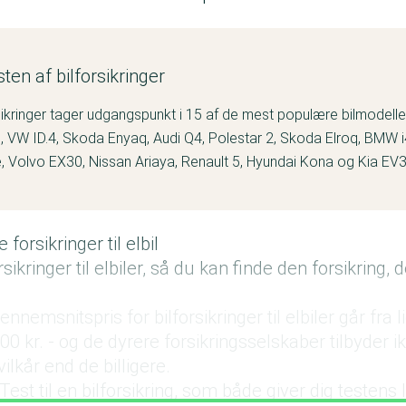
sten af bilforsikringer
rsikringer tager udgangspunkt i 15 af de mest populære bilmodell
3, VW ID.4, Skoda Enyaq, Audi Q4, Polestar 2, Skoda Elroq, BMW i
 Volvo EX30, Nissan Ariaya, Renault 5, Hyundai Kona og Kia EV
 forsikringer til elbil
orsikringer til elbiler, så du kan finde den forsikring,
emsnitspris for bilforsikringer til elbiler går fra l
000 kr. - og de dyrere forsikringsselskaber tilbyder 
vilkår end de billigere.
i Test til en bilforsikring, som både giver dig testens