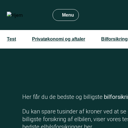
Gå
til
Menu
hovedindhold
Test
Privatøkonomi og aftaler
Bilforsikringe
Her får du de bedste og billigste
bilforsikri
Du kan spare tusinder af kroner ved at se
billigste forsikring af elbilen, viser vores te
bedste elbilsforsikringer her.