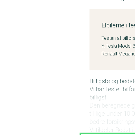
Elbilerne i te
Testen af bilfo
Y, Tesla Model 
Renault Megane,
Billigste og bedste
Vi har testet bilf
billigst.
Den beregnede genn
til lige under 10.
bedre forsikrings
Vi tildeler Bedst 