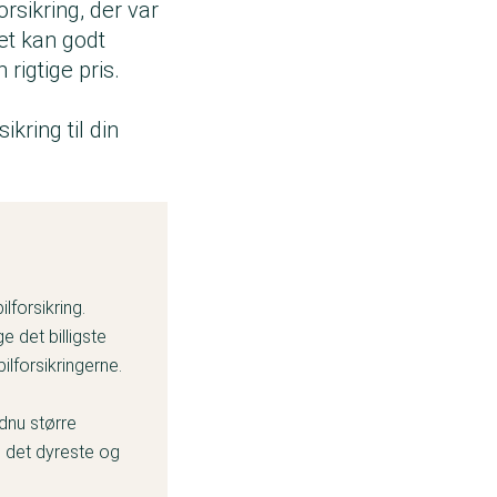
rsikring, der var
det kan godt
n rigtige pris.
ikring til din
lforsikring.
e det billigste
ilforsikringerne.
dnu større
m det dyreste og