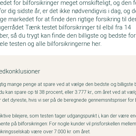
det for bilforsikringer meget omskifteligt, og den fo
 for dig sidste år, er det ikke nødvendigvis i dag, og 
ge markedet for at finde den rigtige forsikring til de
errådet Tænk testet bilforsikringer til elbil fra 14
er, så du trygt kan finde den billigste og bedste fors
le testen og alle bilforsikringerne her.
edkonklusioner
tig mange penge at spare ved at vælge den bedste og billigste bi
 du kan spare op til 38 procent, eller 3.777 kr., om året ved at vælg
 det dyreste, hvis vi ser på de beregnede gennemsnitspriser for b
iktive bilejere, som testen tager udgangspunkt i, kan der være en
ente på bilforsikringen: For nogle kunder vil prisforskellen melle
rsikringsselskab være over 7.000 kr. om året.