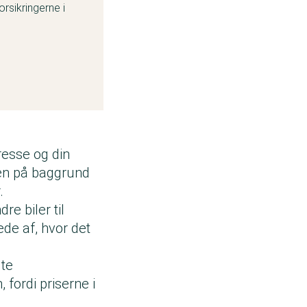
orsikringerne i
resse og din
sten på baggrund
r.
re biler til
ede af, hvor det
lte
, fordi priserne i