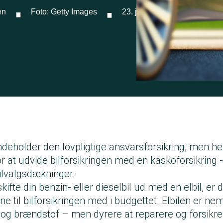
·
·
en
Foto: Getty Images
23. januar 2026
 indeholder den lovpligtige ansvarsforsikring, men h
 at udvide bilforsikringen med en kaskoforsikring -
tilvalgsdækninger.
ifte din benzin- eller dieselbil ud med en elbil, er d
e til bilforsikringen med i budgettet. Elbilen er nem
ter og brændstof – men dyrere at reparere og forsikr