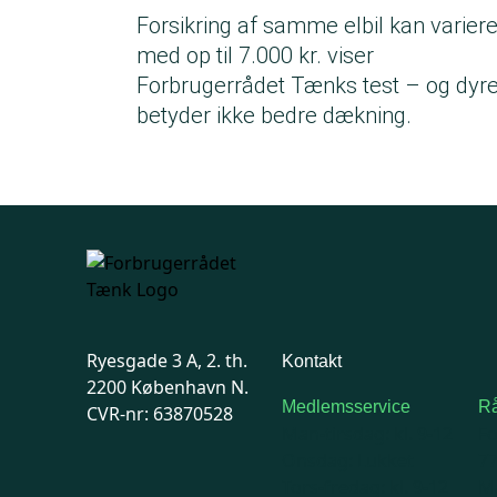
Forsikring af samme elbil kan varier
med op til 7.000 kr. viser
Forbrugerrådet Tænks test – og dyr
betyder ikke bedre dækning.
Ryesgade 3 A, 2. th.
Kontakt
2200 København N.
Medlemsservice
Rå
CVR-nr: 63870528
Man-tirsdag: kl. 9-12
F
Onsdag: Lukket
7
Tors-fredag: kl. 9-12
Ma