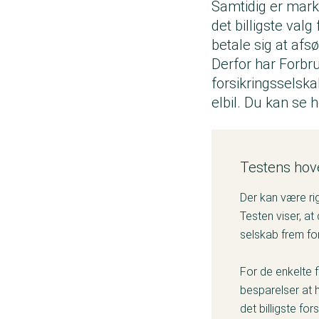
Samtidig er marke
det billigste valg
betale sig at afsø
Derfor har Forbrug
forsikringsselskab
elbil.
Du kan se he
Testens hov
Der kan være rig
Testen viser, at
selskab frem for
For de enkelte f
besparelser at h
det billigste fo