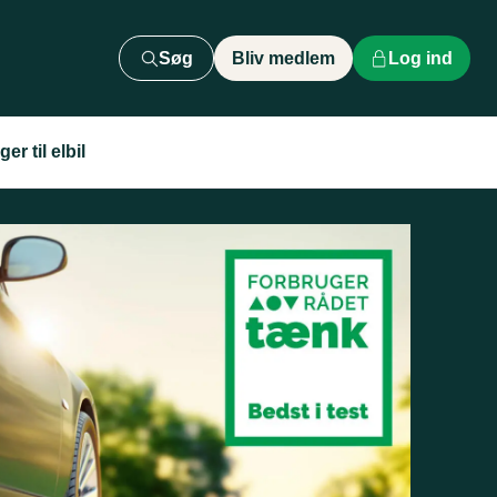
Søg
Bliv medlem
Log ind
er til elbil