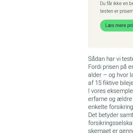
Du får ikke en b
testen er priser
Læs mere pri
Sådan har vi teste
Fordi prisen på e
alder – og hvor l
af 15 fiktive bilej
I vores eksempler
erfarne og ældre 
enkelte forsikri
Det betyder samtid
forsikringsselskab
skemaet er genn