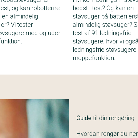
 test, og kan robotterne
bedst i test? Og kan en
e en almindelig
støvsuger på batteri ers
er? Vi tester
almindelig støvsuger? S
tøvsugere med og uden
test af 91 ledningsfrie
unktion.
støvsugere, hvor vi også
ledningsfrie støvsuger
moppefunktion.
Guide
til din rengøring
Hvordan rengør du ne