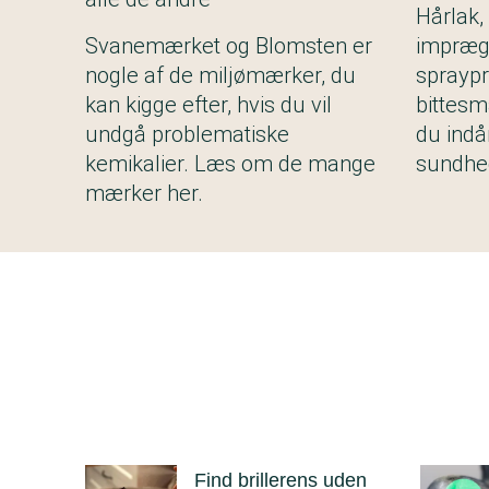
Hårlak,
Svanemærket og Blomsten er
imprægn
nogle af de miljømærker, du
spraypr
kan kigge efter, hvis du vil
bittesm
undgå problematiske
du indå
kemikalier. Læs om de mange
sundhed
mærker her.
Find brillerens uden