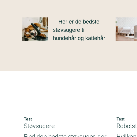
Her er de bedste
støvsugere til
hundehår og kattehår
Test
Test
Støvsugere
Robots
Find den bedste støvsuger, der
Hvilken