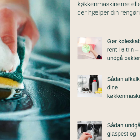
køkkenmaskinerne eller
der hjælper din rengøri
Gør køleska
rent i 6 trin –
undgå bakter
Sådan afkalk
dine
køkkenmaski
Sådan undgå
glaspest og