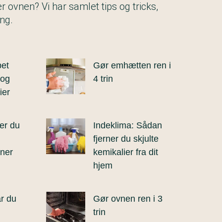
 ovnen? Vi har samlet tips og tricks,
ng.
bet
Gør emhætten ren i
 og
4 trin
ier
er du
Indeklima: Sådan
fjerner du skjulte
ner
kemikalier fra dit
hjem
r du
Gør ovnen ren i 3
trin