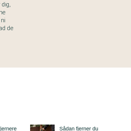
dig,
rne
 ni
ad de
fjernere
Sådan fjerner du