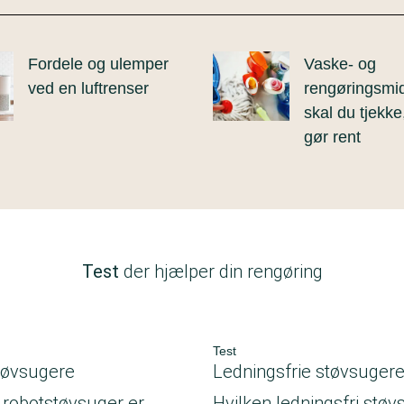
Fordele og ulemper
Vaske- og
ved en luftrenser
rengøringsmid
skal du tjekke
gør rent
Test
der hjælper din rengøring
Test
tøvsugere
Ledningsfrie støvsuger
 robotstøvsuger er
Hvilken ledningsfri støv