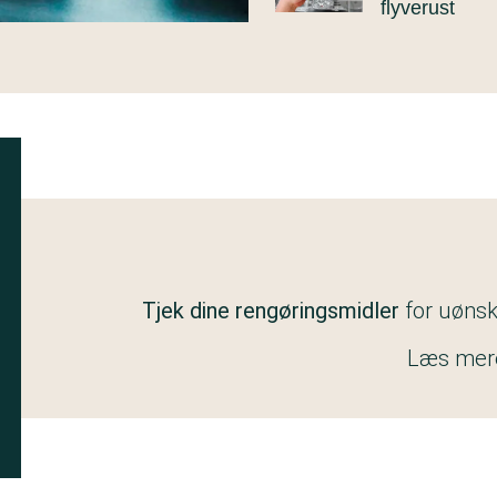
flyverust
Tjek dine rengøringsmidler
for uøns
Læs mer