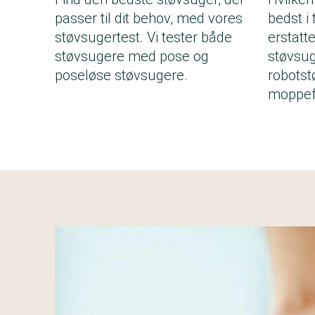
passer til dit behov, med vores
bedst i
støvsugertest. Vi tester både
erstatt
støvsugere med pose og
støvsug
poseløse støvsugere.
robots
moppef