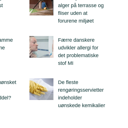
st
alger på terrasse og
fliser uden at
forurene miljøet
Samme
Færre danskere
me
udvikler allergi for
det problematiske
stof MI
 uønsket
De fleste
rengøringsservietter
ddel?
indeholder
uønskede kemikalier