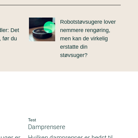
Robotstøvsugere lover
ler: Det
nemmere rengøring,
, før du
men kan de virkelig
erstatte din
støvsuger?
Test
e
Damprensere
suger er
Hvilken damprenser er bedst til