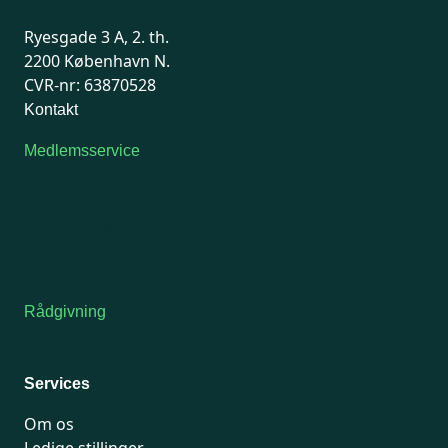
Ryesgade 3 A, 2. th.
2200 København N.
CVR-nr: 63870528
Kontakt
Medlemsservice
Man-tirsdag: kl. 9-12
Onsdag: Lukket
Tors-fredag: kl. 9-12
7741 7741
Kontakt medlemsservice
Rådgivning
For medlemmer: 7741 7777
Man-fredag 9-15
Services
Om os