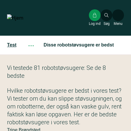
Gå
til
hovedindhold
Log ind
Søg
Menu
Test
···
Disse robotstøvsugere er bedst
Vi testede 81 robotstøvsugere: Se de 8
bedste
Hvilke robotstøvsugere er bedst i vores test?
Vi tester om du kan slippe støvsugningen, og
om robotterne, der også kan vaske gulv, rent
faktisk kan løse opgaven. Her er de bedste
robotstøvsugere i vores test.
Trine Brøndsted