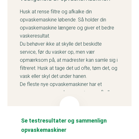
Husk at rense filtre og afkalke din
opvaskemaskine løbende. Så holder din
opvaskemaskine længere og giver et bedre
vaskeresultat.
Du behøver ikke at skylle det beskidte
service, før du vasker op, men vær
opmærksom på, at madrester kan samle sig i
filtreret. Husk at tage det ud ofte, tøm det, og
vask eller skyl det under hanen.
De fleste nye opvaskemaskiner har et
renseprogram, som kan rengøre og afkalke
opvaskemaskinen. Du kører
renseprogrammet på en tom maskine og kan
bruge et særligt rengøringsmiddel.
Se testresultater og sammenlign
I brugsanvisningen til opvaskemaskinen kan
opvaskemaskiner
du se, hvad producenten anbefaler som