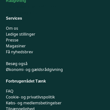
Rådgivning
For medlemmer: 7741 7777
Man-fredag 9-15
Services
Om os
Ledige stillinger
Presse
Magasiner
Få nyhedsbrev
Besøg også
Økonomi- og gældsrådgivning
Forbrugerrådet Tænk
FAQ
Cookie- og privatlivspolitik
Købs- og medlemsbetingelser
Tilgængelighed