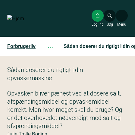
Gå
til
hovedindhold
Log ind
Søg
Menu
Forbrugerliv
···
Sådan doserer du rigtigt i din
Sådan doserer du rigtigt i din
opvaskemaskine
Opvasken bliver pænest ved at dosere salt,
afspændingsmiddel og opvaskemiddel
korrekt. Men hvor meget skal du bruge? Og
er det overhovedet nødvendigt med salt og
afspændingsmiddel?
Julie Trolle Boding