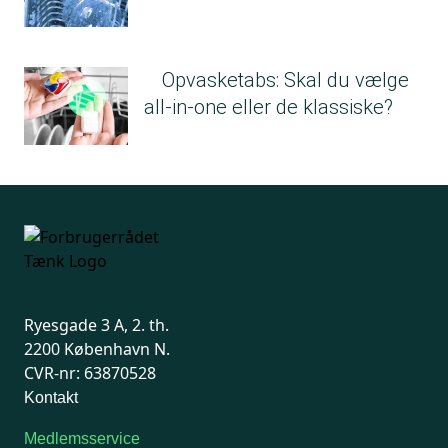
Opvasketabs: Skal du vælge
all-in-one eller de klassiske?
Ryesgade 3 A, 2. th.
2200 København N.
CVR-nr: 63870528
Kontakt
Medlemsservice