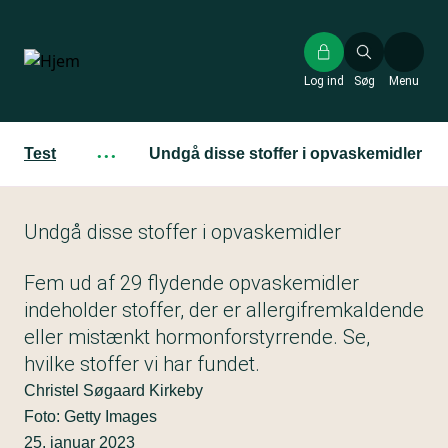
Gå
til
hovedindhold
Log ind
Søg
Menu
Test
···
Undgå disse stoffer i opvaskemidler
Undgå disse stoffer i opvaskemidler
Fem ud af 29 flydende opvaskemidler
indeholder stoffer, der er allergifremkaldende
eller mistænkt hormonforstyrrende. Se,
hvilke stoffer vi har fundet.
Christel Søgaard Kirkeby
Foto: Getty Images
25. januar 2023