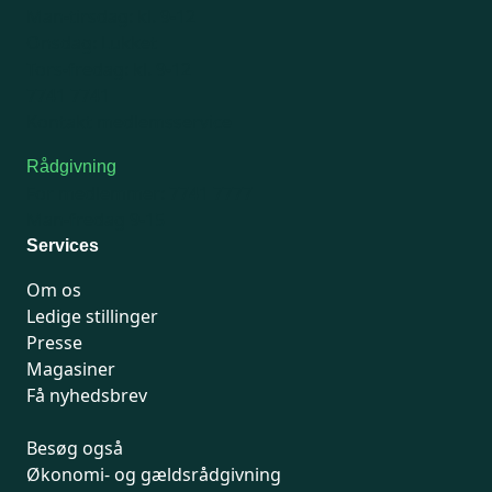
Man-tirsdag: kl. 9-12
Onsdag: Lukket
Tors-fredag: kl. 9-12
7741 7741
Kontakt medlemsservice
Rådgivning
For medlemmer: 7741 7777
Man-fredag 9-15
Services
Om os
Ledige stillinger
Presse
Magasiner
Få nyhedsbrev
Besøg også
Økonomi- og gældsrådgivning