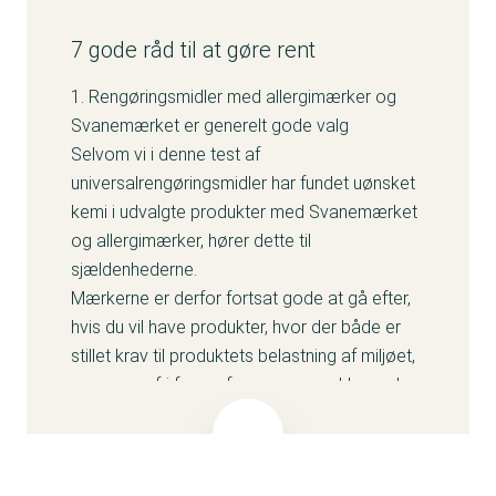
7 gode råd til at gøre rent
1. Rengøringsmidler med allergimærker og
Svanemærket er generelt gode valg
Selvom vi i denne test af
universalrengøringsmidler har fundet uønsket
kemi i udvalgte produkter med Svanemærket
og allergimærker, hører dette til
sjældenhederne.
Mærkerne er derfor fortsat gode at gå efter,
hvis du vil have produkter, hvor der både er
stillet krav til produktets belastning af miljøet,
og som er fri for parfume og en række andre
problematiske stoffer.
Parfume må godt anvendes i produkter med
Svanemærket og EU-Ecolabel Blomsten, men