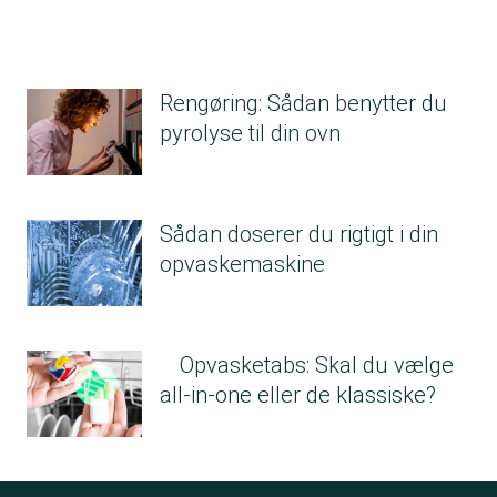
ikke i produkter med allergimærket Den Blå
Krans eller Allergy Certified.
2. Den Blå Krans oplyser om alle
indholdsstoffer – ellers skal du på nettet og
Rengøring: Sådan benytter du
hente ingredienslisten
pyrolyse til din ovn
Vil du kende alle ingredienserne i dine
rengøringsmidler? Så gå efter et produkt med
Den Blå Krans. Med Den Blå Krans er du sikret,
Sådan doserer du rigtigt i din
at alle oplysningerne om indholdet fremgår på
opvaskemaskine
etiketten.
Rengøringsmidler oplyser normalt kun om
udvalgte stoffer på selve bøtten. Der skal i
stedet for være et link til en hjemmeside, hvor
Opvasketabs: Skal du vælge
du skal kunne finde en liste over alle
all-in-one eller de klassiske?
indholdsstofferne.
3. Tjek produkternes ingrediensliste for
allergifremkaldende konservering
Methylisothiazolinone (MI),