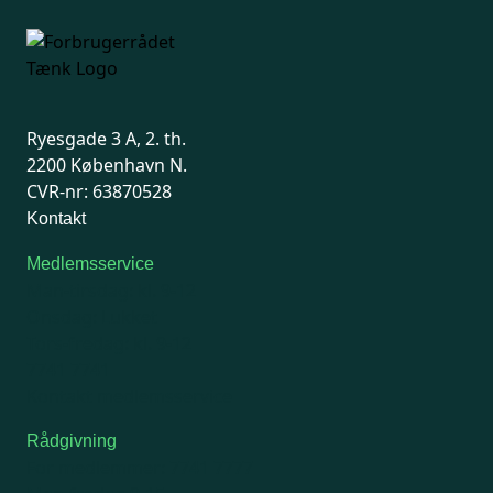
methylchloroisothiazolinone (MCI) eller
benzisothiazolinone (BIT) skal stå på
produktet, hvis det er i.
Disse konserveringsmidler er
Ryesgade 3 A, 2. th.
allergifremkaldende.
2200 København N.
Du kan også læse på etiketten, om der er
CVR-nr: 63870528
parfume i rengøringsmidlet.
Kontakt
4. Faremærker gælder for det koncentrerede
rengøringsmiddel
Medlemsservice
Nogle universalrengøringsmidler har
Man-tirsdag: kl. 9-12
faremærker
, for eksempel et udråbstegn eller
Onsdag: Lukket
et symbol for ætsning.
Tors-fredag: kl. 9-12
7741 7741
Det skyldes, at rengøringsmidlerne i
Kontakt medlemsservice
ufortyndet form kan irritere huden eller skade
øjnene. Når det er fortyndet op i vand, som
Rådgivning
ved normal brug, er det ikke problematisk.
For medlemmer: 7741 7777
Har du sart hud, kan du bruge handsker ved