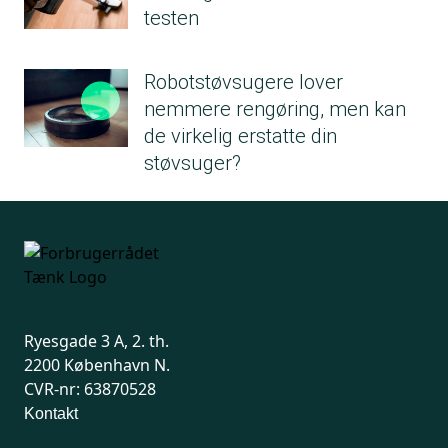
testen
Robotstøvsugere lover
nemmere rengøring, men kan
de virkelig erstatte din
støvsuger?
Ryesgade 3 A, 2. th.
2200 København N.
CVR-nr: 63870528
Kontakt