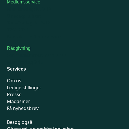
Medlemsservice
Man-tirsdag: kl. 9-12
Onsdag: Lukket
Tors-fredag: kl. 9-12
7741 7741
Kontakt medlemsservice
Rådgivning
For medlemmer: 7741 7777
Man-fredag 9-15
Services
Om os
Ledige stillinger
Presse
Magasiner
Få nyhedsbrev
Besøg også