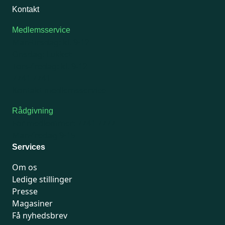
Kontakt
Medlemsservice
Man-tirsdag: kl. 9-12
Onsdag: Lukket
Tors-fredag: kl. 9-12
7741 7741
Kontakt medlemsservice
Rådgivning
For medlemmer: 7741 7777
Man-fredag 9-15
Services
Om os
Ledige stillinger
Presse
Magasiner
Få nyhedsbrev