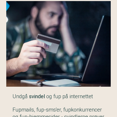
Undgå
svindel
og fup på internettet
Fupmails, fup-sms'er, fupkonkurrencer
og fup-hjemmesider - svindlerne prøver