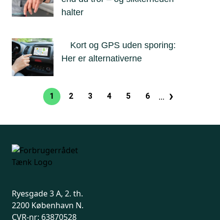
halter
Kort og GPS uden sporing:
Her er alternativerne
›
Sideinddeling
…
1
2
3
4
5
6
Nuværende
Side
Side
Side
Side
Side
Næste
side
side
Ryesgade 3 A, 2. th.
2200 København N.
CVR-nr: 63870528