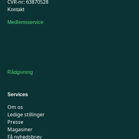
CVR-nr: 63870528
Kontakt
Medlemsservice
Man-tirsdag: kl. 9-12
Onsdag: Lukket
Tors-fredag: kl. 9-12
7741 7741
Kontakt medlemsservice
Rådgivning
For medlemmer: 7741 7777
Man-fredag 9-15
Services
Om os
Ledige stillinger
Presse
Magasiner
Få nyhedsbrev