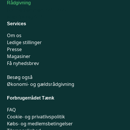
Rådgivning
For medlemmer: 7741 7777
Man-fredag 9-15
Services
Om os
Ledige stillinger
Presse
Magasiner
Få nyhedsbrev
Besøg også
Økonomi- og gældsrådgivning
Forbrugerrådet Tænk
FAQ
Cookie- og privatlivspolitik
Købs- og medlemsbetingelser