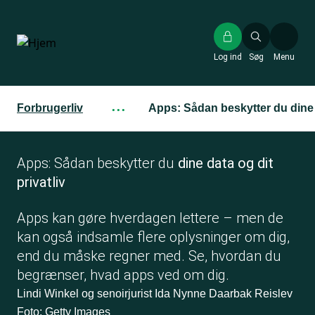
Gå
til
hovedindhold
Log ind
Søg
Menu
Forbrugerliv
···
Apps: Sådan beskytter du dine d
Apps: Sådan beskytter du
dine data og dit
privatliv
Apps kan gøre hverdagen lettere – men de
kan også indsamle flere oplysninger om dig,
end du måske regner med. Se, hvordan du
begrænser, hvad apps ved om dig.
Lindi Winkel og senoirjurist Ida Nynne Daarbak Reislev
Foto: Getty Images