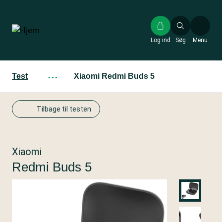
Gå
til
hovedindhold
Log ind
Søg
Menu
Test
···
Xiaomi Redmi Buds 5
Tilbage til testen
Xiaomi
Redmi Buds 5