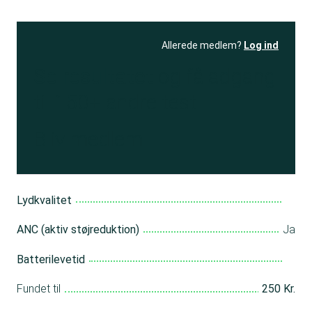
Allerede medlem?
Log ind
Se resultatet
og få adgang
til 150+ andre test
Bliv medlem
Lydkvalitet
ANC (aktiv støjreduktion)
Ja
Batterilevetid
Fundet til
250 Kr.