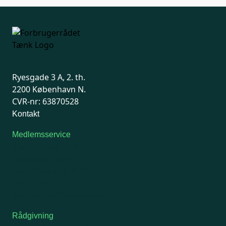
Ryesgade 3 A, 2. th.
2200 København N.
CVR-nr: 63870528
Kontakt
Medlemsservice
Man-tirsdag: kl. 9-12
Onsdag: Lukket
Tors-fredag: kl. 9-12
7741 7741
Kontakt medlemsservice
Rådgivning