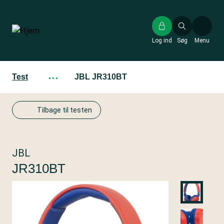
Gå
til
hovedindhold
Log ind
Søg
Menu
Test
···
JBL JR310BT
Tilbage til testen
JBL
JR310BT