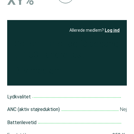
XY%
Allerede medlem?
Log ind
Se resultatet
og få adgang
til 150+ andre test
Bliv medlem
Lydkvalitet
ANC (aktiv støjreduktion)
Nej
Batterilevetid