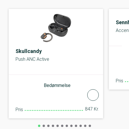
Sennh
Accent
Skullcandy
Push ANC Active
Pris
Bedømmelse
847 Kr.
Pris