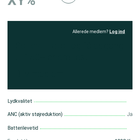
XY%
Allerede medlem?
Log ind
Se resultatet
og få adgang
til 150+ andre test
Bliv medlem
Lydkvalitet
ANC (aktiv støjreduktion)
Ja
Batterilevetid