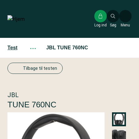
Gå
til
hovedindhold
Log ind
Søg
Menu
Test
···
JBL TUNE 760NC
Tilbage til testen
JBL
TUNE 760NC