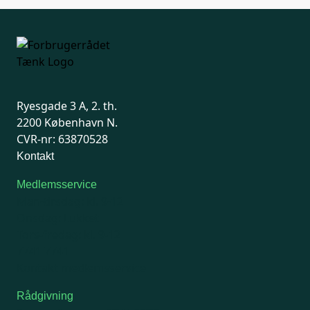
Ryesgade 3 A, 2. th.
2200 København N.
CVR-nr: 63870528
Kontakt
Medlemsservice
Man-tirsdag: kl. 9-12
Onsdag: Lukket
Tors-fredag: kl. 9-12
7741 7741
Kontakt medlemsservice
Rådgivning