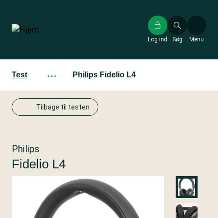
Gå
til
hovedindhold
Log ind
Søg
Menu
Test
···
Philips Fidelio L4
Tilbage til testen
Philips
Fidelio L4