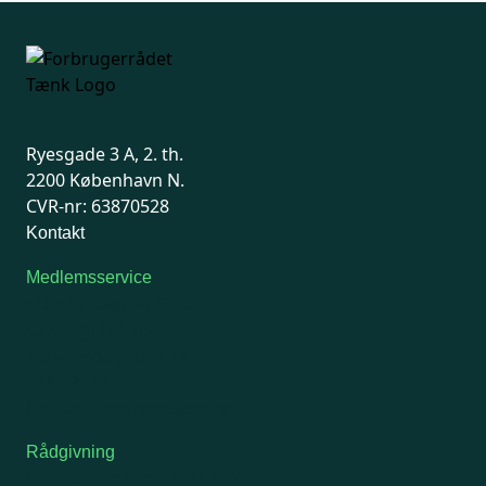
Ryesgade 3 A, 2. th.
2200 København N.
CVR-nr: 63870528
Kontakt
Medlemsservice
Man-tirsdag: kl. 9-12
Onsdag: Lukket
Tors-fredag: kl. 9-12
7741 7741
Kontakt medlemsservice
Rådgivning
For medlemmer: 7741 7777