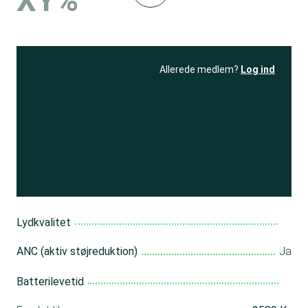
XY%
Allerede medlem?
Log ind
Se resultatet
og få adgang
til 150+ andre test
Bliv medlem
Lydkvalitet
ANC (aktiv støjreduktion)
Ja
Batterilevetid