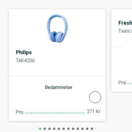
Fresh
Twins
Philips
TAK4206
Pris
Bedømmelse
271 Kr.
Pris