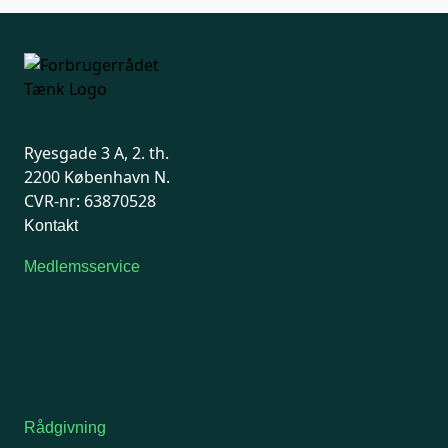
Ryesgade 3 A, 2. th.
2200 København N.
CVR-nr: 63870528
Kontakt
Medlemsservice
Man-tirsdag: kl. 9-12
Onsdag: Lukket
Tors-fredag: kl. 9-12
7741 7741
Kontakt medlemsservice
Rådgivning