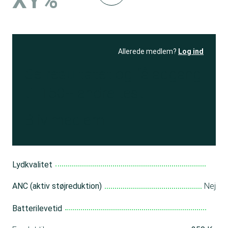
XY%
Allerede medlem?
Log ind
Se resultatet
og få adgang
til 150+ andre test
Bliv medlem
Lydkvalitet
ANC (aktiv støjreduktion)
Nej
Batterilevetid