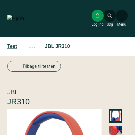
Gå
til
hovedindhold
Log ind
Søg
Menu
Test
···
JBL JR310
Tilbage til testen
JBL
JR310