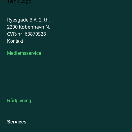
Ryesgade 3 A, 2. th.
2200 København N.
CVR-nr: 63870528
Kontakt
Medlemsservice
Man-tirsdag: kl. 9-12
Onsdag: Lukket
Tors-fredag: kl. 9-12
7741 7741
Kontakt medlemsservice
Rådgivning
For medlemmer: 7741 7777
Man-fredag 9-15
Services