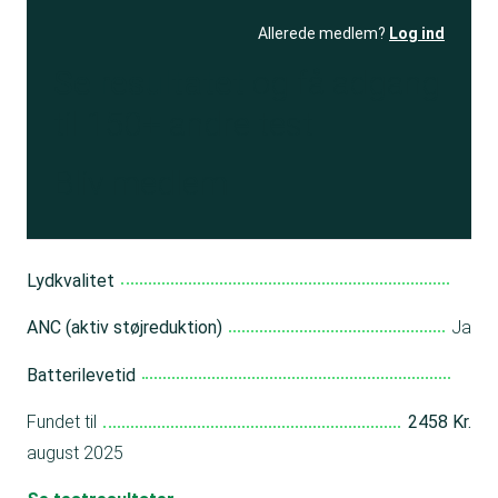
Allerede medlem?
Log ind
Se resultatet
og få adgang
til 150+ andre test
Bliv medlem
Lydkvalitet
ANC (aktiv støjreduktion)
Ja
Batterilevetid
Fundet til
2458 Kr.
august 2025