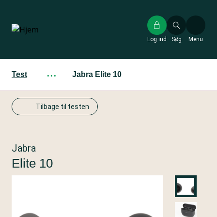
Gå
til
hovedindhold
Log ind
Søg
Menu
Test
···
Jabra Elite 10
Tilbage til testen
Jabra
Elite 10