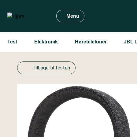
Gå
til
Menu
hovedindhold
Test
Elektronik
Høretelefoner
JBL 
Tilbage til testen