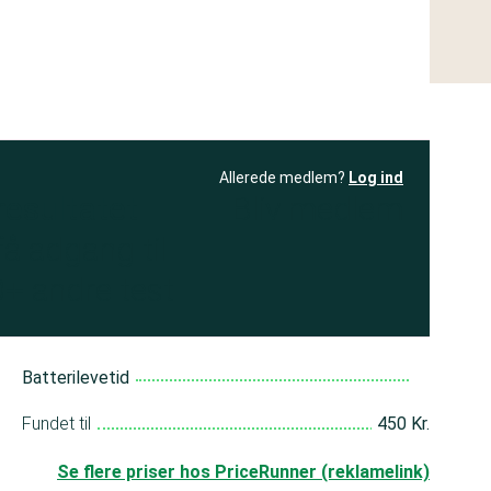
Allerede medlem?
Log ind
resultatet
Bliv medlem
få adgang til
+ andre test
Batterilevetid
a
Fundet til
450 Kr.
Se flere priser hos PriceRunner (reklamelink)