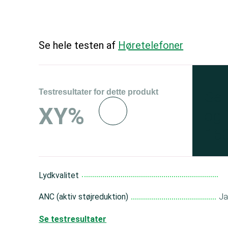
Se hele testen af
Høretelefoner
Testresultater for dette produkt
Se 
XY%
og 
150
Lydkvalitet
ANC (aktiv støjreduktion)
J
Se testresultater