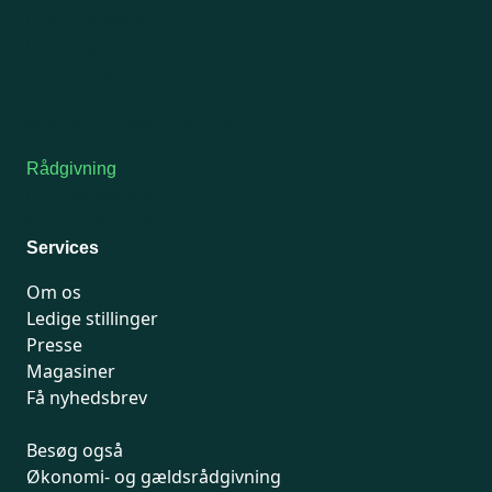
Man-tirsdag: kl. 9-12
Onsdag: Lukket
Tors-fredag: kl. 9-12
7741 7741
Kontakt medlemsservice
Rådgivning
For medlemmer: 7741 7777
Man-fredag 9-15
Services
Om os
Ledige stillinger
Presse
Magasiner
Få nyhedsbrev
Besøg også
Økonomi- og gældsrådgivning