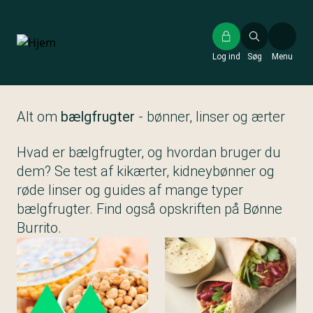
Gå
til
hovedindhold
Log ind
Søg
Menu
Alt om
bælgfrugter
- bønner, linser og ærter
Hvad er bælgfrugter, og hvordan bruger du
dem? Se test af kikærter, kidneybønner og
røde linser og guides af mange typer
bælgfrugter. Find også opskriften på Bønne
Burrito.