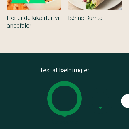
Her er de kikærter, vi
Bønne Burrito
anbefaler
Test af bælgfrugter
Kidneybønner