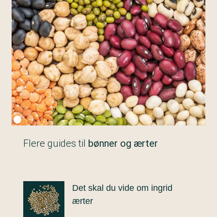
Fotokredit:
Getty Images
Flere guides til
bønner og ærter
Det skal du vide om ingrid
ærter