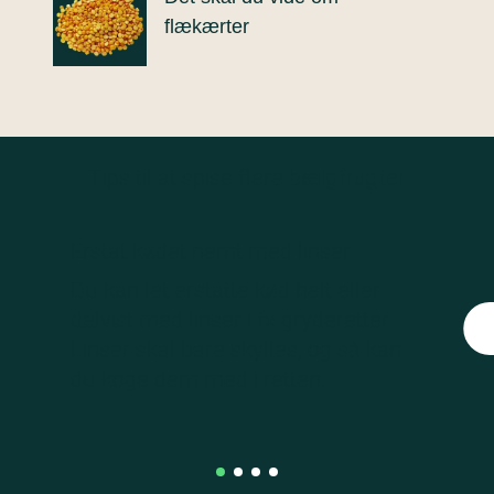
flækærter
Tips til at spise flere
bælgfrugter
Erstat kødet nemt med linser
Du kan let erstatte kød helt eller
delvist med linser i fx gryderetter.
Linser skal bare skylles, og så kan
du koge dem med i retten.