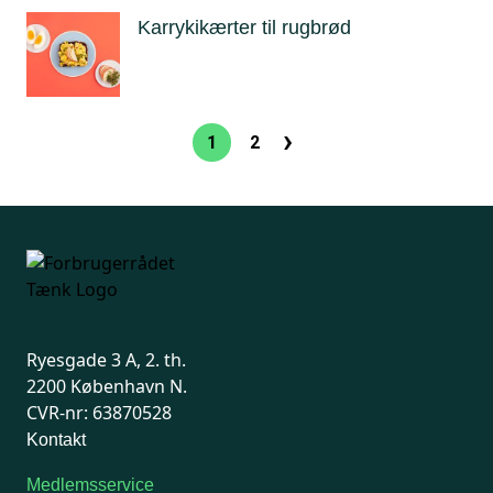
Karrykikærter til rugbrød
›
Sideinddeling
1
2
Nuværende
Side
Næste
side
side
Ryesgade 3 A, 2. th.
2200 København N.
CVR-nr: 63870528
Kontakt
Medlemsservice