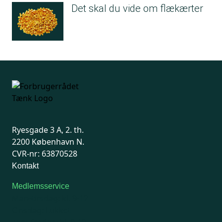
Det skal du vide om flækærter
Ryesgade 3 A, 2. th.
2200 København N.
CVR-nr: 63870528
Kontakt
Medlemsservice
Man-tirsdag: kl. 9-12
Onsdag: Lukket