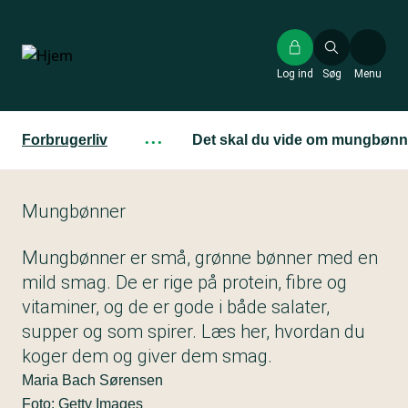
Gå
til
hovedindhold
Log ind
Søg
Menu
Forbrugerliv
···
Det skal du vide om mungbønn
Mungbønner
Mungbønner er små, grønne bønner med en
mild smag. De er rige på protein, fibre og
vitaminer, og de er gode i både salater,
supper og som spirer. Læs her, hvordan du
koger dem og giver dem smag.
Maria Bach Sørensen
Foto: Getty Images