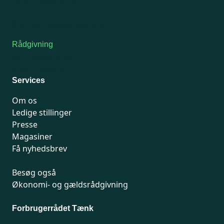
Tors-fredag: kl. 9-12
7741 7741
Kontakt medlemsservice
Rådgivning
For medlemmer: 7741 7777
Man-fredag 9-15
Services
Om os
Ledige stillinger
Presse
Magasiner
Få nyhedsbrev
Besøg også
Økonomi- og gældsrådgivning
Forbrugerrådet Tænk