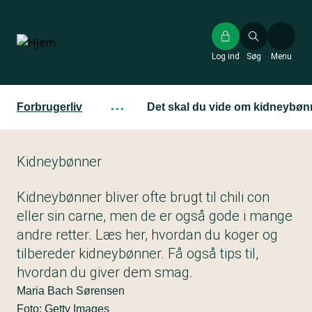
Gå
til
hovedindhold
Log ind
Søg
Menu
Forbrugerliv
···
Det skal du vide om kidneybøn
Kidneybønner
Kidneybønner bliver ofte brugt til chili con
eller sin carne, men de er også gode i mange
andre retter. Læs her, hvordan du koger og
tilbereder kidneybønner. Få også tips til,
hvordan du giver dem smag.
Maria Bach Sørensen
Foto: Getty Images