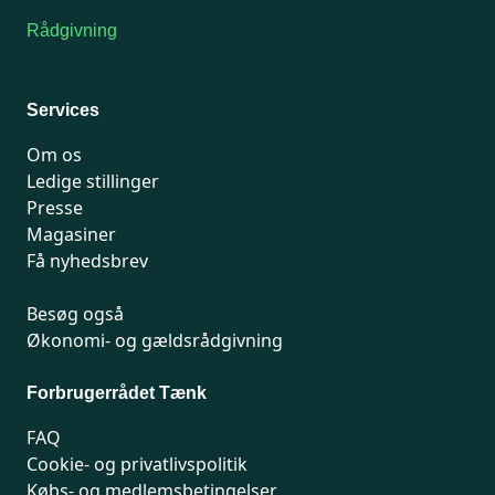
Rådgivning
For medlemmer: 7741 7777
Man-fredag 9-15
Services
Om os
Ledige stillinger
Presse
Magasiner
Få nyhedsbrev
Besøg også
Økonomi- og gældsrådgivning
Forbrugerrådet Tænk
FAQ
Cookie- og privatlivspolitik
Købs- og medlemsbetingelser