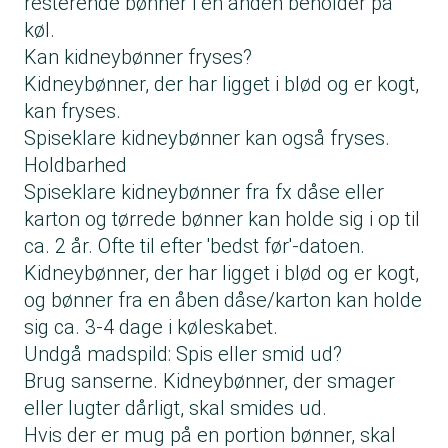
resterende bønner i en anden beholder på
køl.
Kan kidneybønner fryses?
Kidneybønner, der har ligget i blød og er kogt,
kan fryses.
Spiseklare kidneybønner kan også fryses.
Holdbarhed
Spiseklare kidneybønner fra fx dåse eller
karton og tørrede bønner kan holde sig i op til
ca. 2 år. Ofte til efter 'bedst før'-datoen.
Kidneybønner, der har ligget i blød og er kogt,
og bønner fra en åben dåse/karton kan holde
sig ca. 3-4 dage i køleskabet.
Undgå madspild: Spis eller smid ud?
Brug sanserne. Kidneybønner, der smager
eller lugter dårligt, skal smides ud.
Hvis der er mug på en portion bønner, skal