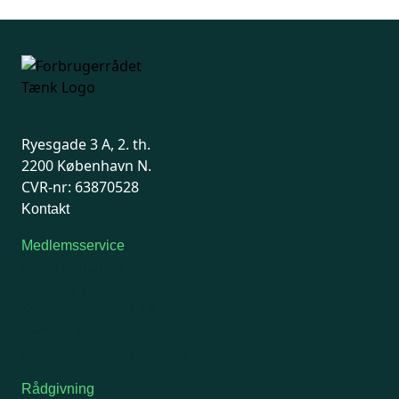
Ryesgade 3 A, 2. th.
2200 København N.
CVR-nr: 63870528
Kontakt
Medlemsservice
Man-tirsdag: kl. 9-12
Onsdag: Lukket
Tors-fredag: kl. 9-12
7741 7741
Kontakt medlemsservice
Rådgivning