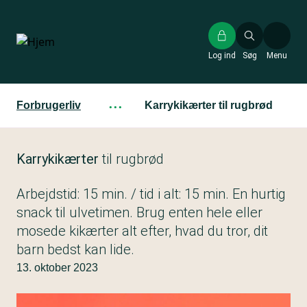
Gå
til
hovedindhold
Log ind
Søg
Menu
Forbrugerliv
···
Karrykikærter til rugbrød
Karrykikærter
til rugbrød
Arbejdstid: 15 min. / tid i alt: 15 min. En hurtig
snack til ulvetimen. Brug enten hele eller
mosede kikærter alt efter, hvad du tror, dit
barn bedst kan lide.
13. oktober 2023