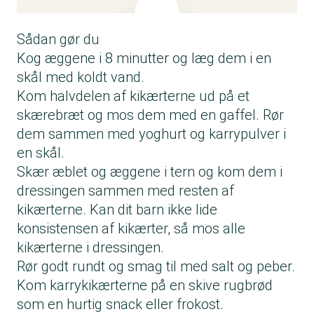
Spis mindre kød og få råd til mere økologi
Du kan spare penge ved at udskifte kødet helt
Sådan gør du
eller delvist med bønner, linser og grønt. På
den måde kan der blive råd til økologi i
Kog æggene i 8 minutter og læg dem i en
madbudgettet.
skål med koldt vand.
Giv smag med ekstra krydderier, surt og
Kom halvdelen af kikærterne ud på et
fedtstof
skærebræt og mos dem med en gaffel. Rør
Retter med bønner og linser skal have ekstra
dem sammen med yoghurt og karrypulver i
krydderier, surt og fedtstof. Brug fx svampe,
en skål.
tomatpuré eller soja for at få mere umami-
Skær æblet og æggene i tern og kom dem i
smag.
dressingen sammen med resten af
kikærterne. Kan dit barn ikke lide
konsistensen af kikærter, så mos alle
kikærterne i dressingen.
Rør godt rundt og smag til med salt og peber.
Kom karrykikærterne på en skive rugbrød
som en hurtig snack eller frokost.