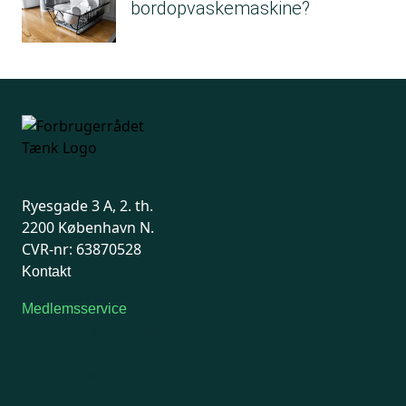
bordopvaskemaskine?
Ryesgade 3 A, 2. th.
2200 København N.
CVR-nr: 63870528
Kontakt
Medlemsservice
Man-tirsdag: kl. 9-12
Onsdag: Lukket
Tors-fredag: kl. 9-12
7741 7741