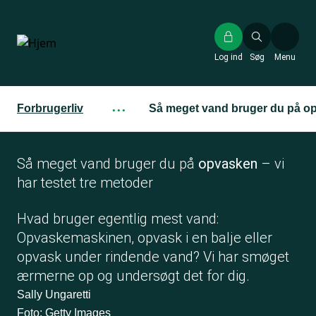
Gå
til
hovedindhold
Log ind
Søg
Menu
Forbrugerliv
···
Så meget vand bruger du på o
Så meget vand bruger du på
opvasken
– vi
har testet tre metoder
Hvad bruger egentlig mest vand:
Opvaskemaskinen, opvask i en balje eller
opvask under rindende vand? Vi har smøget
ærmerne op og undersøgt det for dig.
Sally Ungaretti
Foto: Getty Images