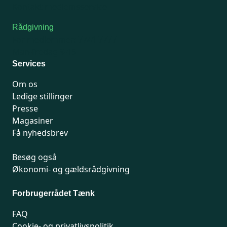
Kontakt medlemsservice
Rådgivning
For medlemmer: 7741 7777
Man-fredag 9-15
Services
Om os
Ledige stillinger
Presse
Magasiner
Få nyhedsbrev
Besøg også
Økonomi- og gældsrådgivning
Forbrugerrådet Tænk
FAQ
Cookie- og privatlivspolitik