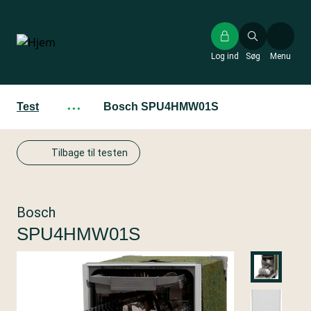
Gå
til
hovedindhold
Log ind
Søg
Menu
Test
···
Bosch SPU4HMW01S
Tilbage til testen
Bosch
SPU4HMW01S