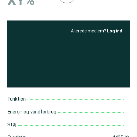
XY%
Allerede medlem?
Log ind
Se resultatet
og få adgang
til 150+ andre test
Bliv medlem
Funktion
Energi- og vandforbrug
Støj