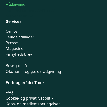
Rådgivning
For medlemmer: 7741 7777
Man-fredag 9-15
Services
Om os
Ledige stillinger
Presse
Magasiner
Få nyhedsbrev
Besøg også
Økonomi- og gældsrådgivning
Forbrugerrådet Tænk
FAQ
Cookie- og privatlivspolitik
Købs- og medlemsbetingelser