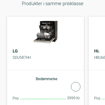
Produkter i samme prisklasse
LG
Hise
SDU587HH
HBU6
Bedømmelse
3999 Kr.
Pris
Pris