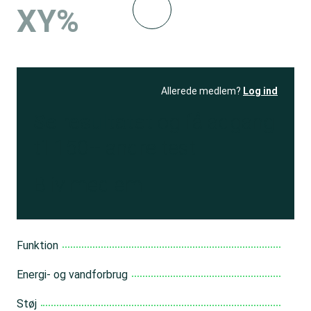
XY%
Allerede medlem?
Log ind
Se resultatet
og få adgang
til 150+ andre test
Bliv medlem
Funktion
Energi- og vandforbrug
Støj