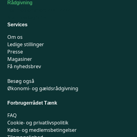
Rådgivning
For medlemmer: 7741 7777
Man-fredag 9-15
Services
Om os
Ledige stillinger
Presse
Magasiner
Få nyhedsbrev
Besøg også
Økonomi- og gældsrådgivning
Forbrugerrådet Tænk
FAQ
Cookie- og privatlivspolitik
Købs- og medlemsbetingelser