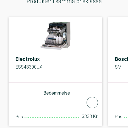
Produkter i samme prisklasse
Electrolux
Bosc
ESS48300UX
SMU4
Bedømmelse
3333 Kr.
Pris
Pris