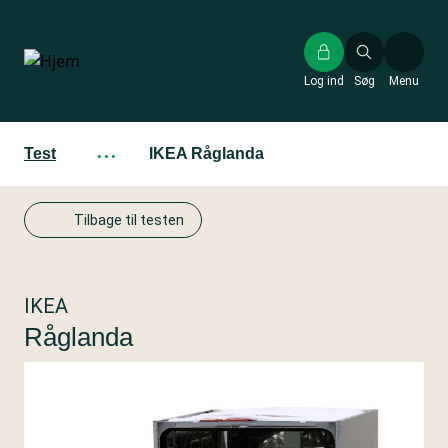
Gå
til
hovedindhold
Log ind
Søg
Menu
Test
···
IKEA Råglanda
Tilbage til testen
IKEA
Råglanda