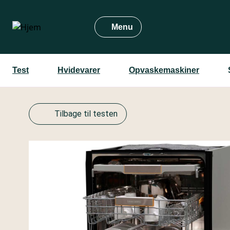
Gå
til
Menu
hovedindhold
Test
Hvidevarer
Opvaskemaskiner
Tilbage til testen