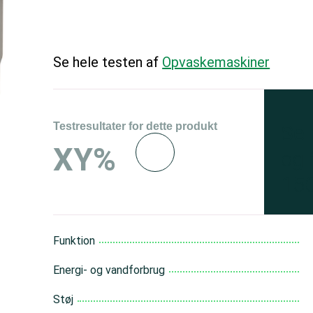
Se hele testen af
Opvaskemaskiner
Testresultater for dette produkt
Se 
XY%
og 
150
Funktion
Energi- og vandforbrug
Støj