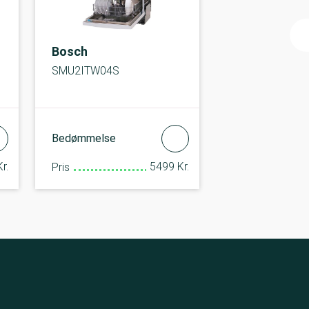
Bosch
SMU2ITW04S
Bedømmelse
r.
5499 Kr.
Pris