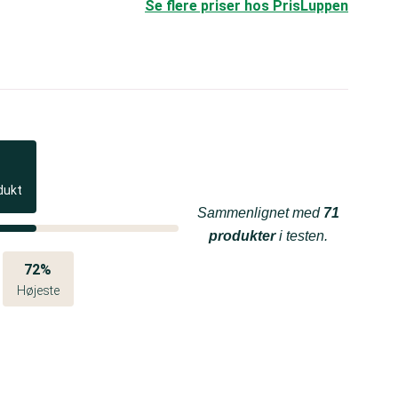
Se flere priser hos PrisLuppen
dukt
Sammenlignet med
71
produkter
i testen.
72%
Højeste