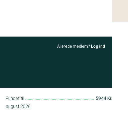
Allerede medlem?
Log ind
resultatet
Bliv medlem
få adgang til
+ andre test
Fundet til
5944 Kr.
august 2026