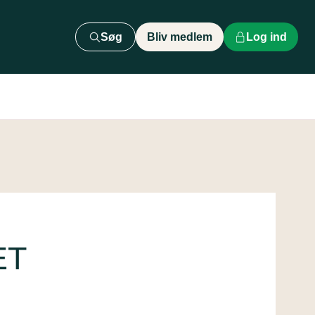
Søg
Bliv medlem
Log ind
ET