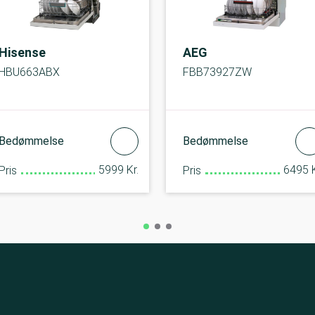
Hisense
AEG
HBU663ABX
FBB73927ZW
Bedømmelse
Bedømmelse
5999 Kr.
6495 K
Pris
Pris