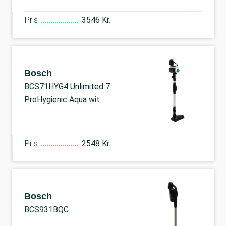
Pris
3546 Kr.
Bosch
BCS71HYG4 Unlimited 7
ProHygienic Aqua wit
Pris
2548 Kr.
Bosch
BCS931BQC