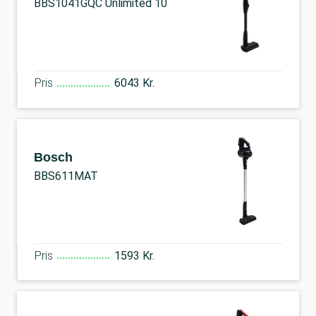
BBS1041GQC Unlimited 10
Pris
6043 Kr.
Bosch
BBS611MAT
Pris
1593 Kr.