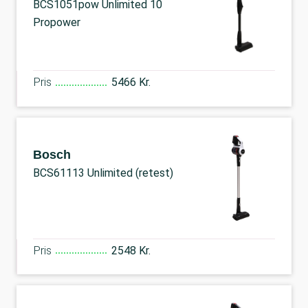
BCS1051pow Unlimited 10
Propower
Pris
5466 Kr.
Bosch
BCS61113 Unlimited (retest)
Pris
2548 Kr.