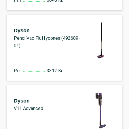
Pris
6848 Kr.
Dyson
PencilVac Fluffycones (492689-
01)
Pris
3312 Kr.
Dyson
V11 Advanced