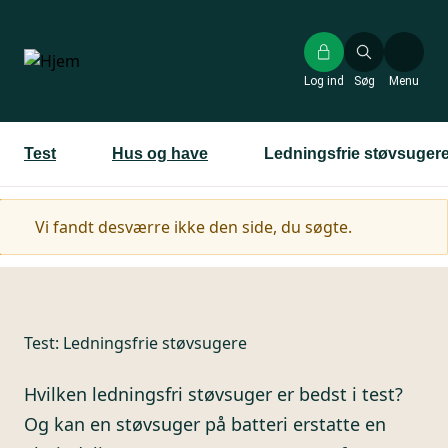
Gå
til
hovedindhold
Log ind
Søg
Menu
Test
Hus og have
Ledningsfrie støvsuger
Advarselsmeddelelse
Vi fandt desværre ikke den side, du søgte.
Test:
Ledningsfrie støvsugere
Hvilken ledningsfri støvsuger er bedst i test?
Og kan en støvsuger på batteri erstatte en