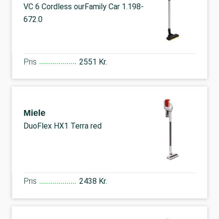
VC 6 Cordless ourFamily Car 1.198-
672.0
Pris
2551 Kr.
Miele
DuoFlex HX1 Terra red
Pris
2438 Kr.