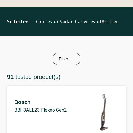
Se testen
Om testen
Sådan har vi testet
Artikler
Filter
91
tested product(s)
Bosch
BBH3ALL23 Flexxo Gen2