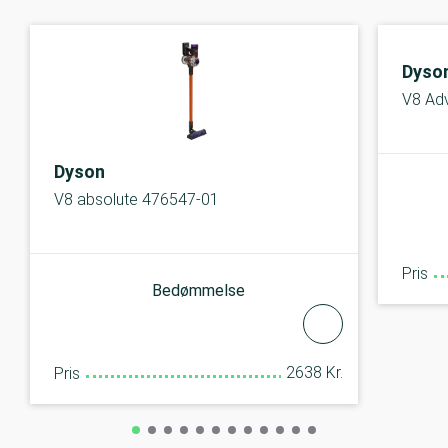
Dyso
V8 Ad
Dyson
V8 absolute 476547-01
Pris
Bedømmelse
2638 Kr.
Pris