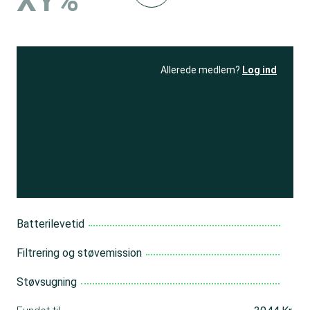
XY%
Allerede medlem?
Log ind
Se resultatet
og få adgang
til 150+ andre test
Bliv medlem
Batterilevetid
Filtrering og støvemission
Støvsugning