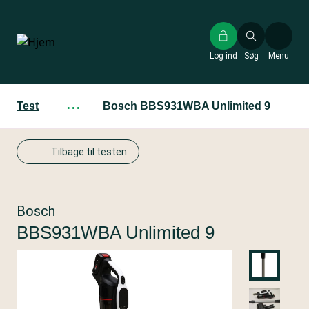
Gå
til
hovedindhold
Log ind
Søg
Menu
Test
···
Bosch BBS931WBA Unlimited 9
Tilbage til testen
Bosch
BBS931WBA Unlimited 9