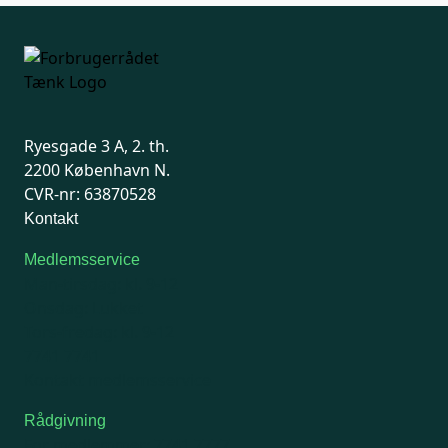
Ryesgade 3 A, 2. th.
2200 København N.
CVR-nr: 63870528
Kontakt
Medlemsservice
Man-tirsdag: kl. 9-12
Onsdag: Lukket
Tors-fredag: kl. 9-12
7741 7741
Kontakt medlemsservice
Rådgivning
For medlemmer: 7741 7777