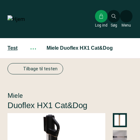
Gå
til
hovedindhold
Log ind
Søg
Menu
Test
···
Miele Duoflex HX1 Cat&Dog
Tilbage til testen
Miele
Duoflex HX1 Cat&Dog