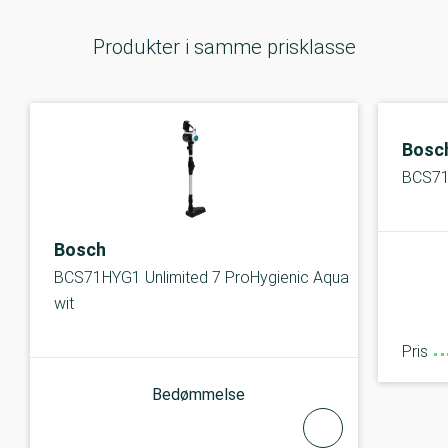
Produkter i samme prisklasse
Bosc
BCS7
Bosch
BCS71HYG1 Unlimited 7 ProHygienic Aqua
wit
Pris
Bedømmelse