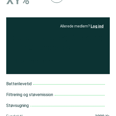
XY%
Allerede medlem?
Log ind
Se resultatet
og få adgang
til 150+ andre test
Bliv medlem
Batterilevetid
Filtrering og støvemission
Støvsugning