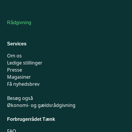
7741 7741
Kontakt medlemsservice
Rådgivning
For medlemmer: 7741 7777
Man-fredag 9-15
Services
Om os
Ledige stillinger
Presse
Magasiner
Få nyhedsbrev
Besøg også
Økonomi- og gældsrådgivning
Forbrugerrådet Tænk
FAQ