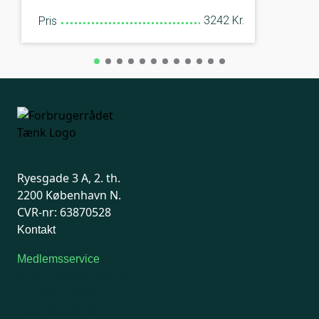
3242 Kr.
Pris
Ryesgade 3 A, 2. th.
2200 København N.
CVR-nr: 63870528
Kontakt
Medlemsservice
Man-tirsdag: kl. 9-12
Onsdag: Lukket
Tors-fredag: kl. 9-12