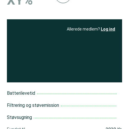
XY%
Allerede medlem?
Log ind
Se resultatet
og få adgang
til 150+ andre test
Bliv medlem
Batterilevetid
Filtrering og støvemission
Støvsugning