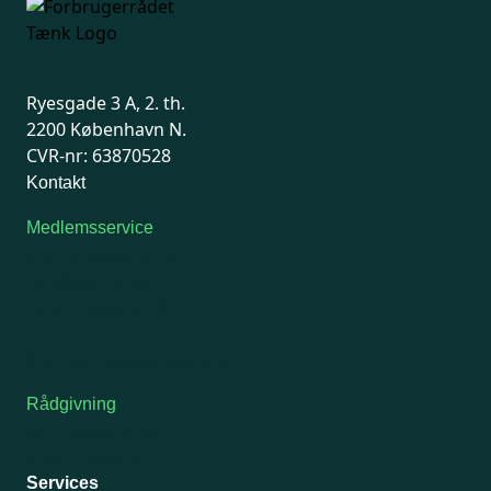
Ryesgade 3 A, 2. th.
2200 København N.
CVR-nr: 63870528
Kontakt
Medlemsservice
Man-tirsdag: kl. 9-12
Onsdag: Lukket
Tors-fredag: kl. 9-12
7741 7741
Kontakt medlemsservice
Rådgivning
For medlemmer: 7741 7777
Man-fredag 9-15
Services