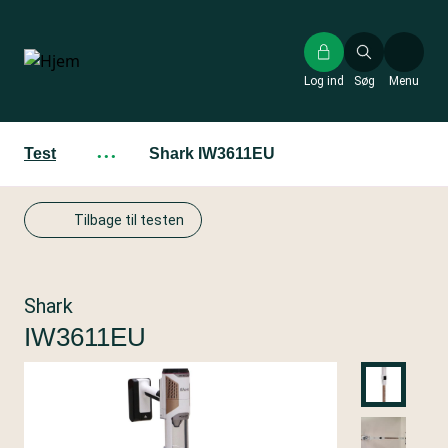
Gå
til
hovedindhold
Log ind
Søg
Menu
Test
···
Shark IW3611EU
Tilbage til testen
Shark
IW3611EU