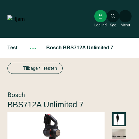
Gå
til
hovedindhold
Log ind
Søg
Menu
Test
···
Bosch BBS712A Unlimited 7
Tilbage til testen
Bosch
BBS712A Unlimited 7