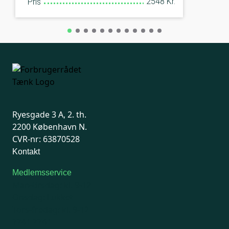
2548 Kr.
Pris
Ryesgade 3 A, 2. th.
2200 København N.
CVR-nr: 63870528
Kontakt
Medlemsservice
Man-tirsdag: kl. 9-12
Onsdag: Lukket
Tors-fredag: kl. 9-12
7741 7741