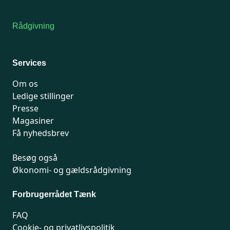
Kontakt medlemsservice
Rådgivning
For medlemmer: 7741 7777
Man-fredag 9-15
Services
Om os
Ledige stillinger
Presse
Magasiner
Få nyhedsbrev
Besøg også
Økonomi- og gældsrådgivning
Forbrugerrådet Tænk
FAQ
Cookie- og privatlivspolitik