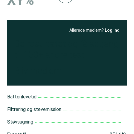
XY%
Allerede medlem?
Log ind
Se resultatet
og få adgang
til 150+ andre test
Bliv medlem
Batterilevetid
Filtrering og støvemission
Støvsugning