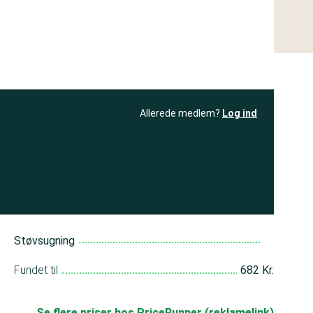
Allerede medlem?
Log ind
resultatet
Bliv medlem
få adgang til
+ andre test
Støvsugning
Fundet til
682 Kr.
Se flere priser hos PriceRunner (reklamelink)