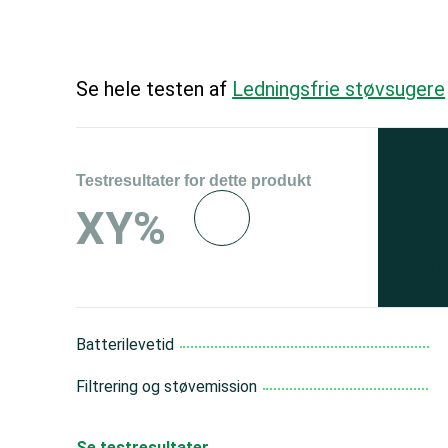
Se hele testen af
Ledningsfrie støvsugere
Testresultater for dette produkt
Se 
XY%
og 
150
Batterilevetid
Filtrering og støvemission
Se testresultater