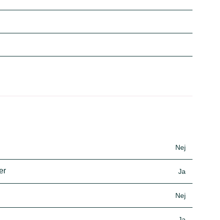
Nej
er
Ja
Nej
Ja