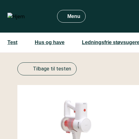
Gå
til
Menu
hovedindhold
Test
Hus og have
Ledningsfrie støvsuger
Tilbage til testen