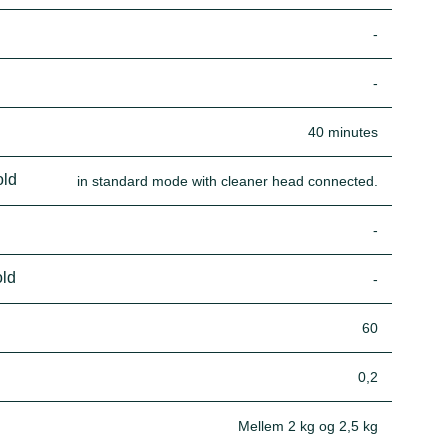
-
-
40 minutes
old
in standard mode with cleaner head connected.
-
old
-
60
0,2
Mellem 2 kg og 2,5 kg