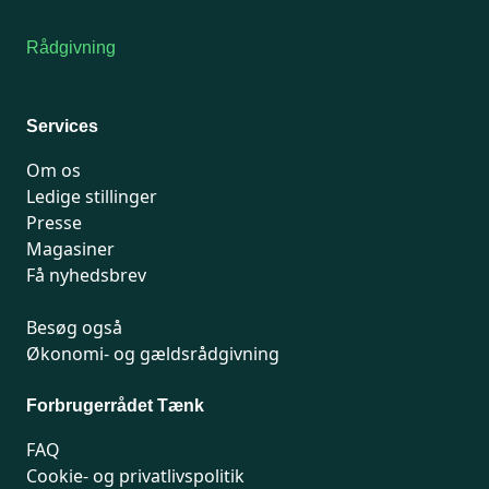
Kontakt medlemsservice
Rådgivning
For medlemmer: 7741 7777
Man-fredag 9-15
Services
Om os
Ledige stillinger
Presse
Magasiner
Få nyhedsbrev
Besøg også
Økonomi- og gældsrådgivning
Forbrugerrådet Tænk
FAQ
Cookie- og privatlivspolitik