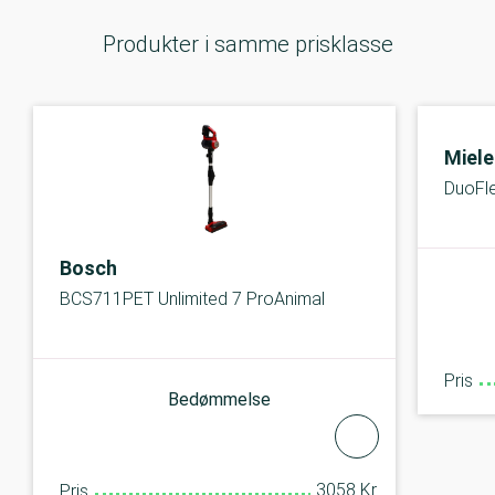
Produkter i samme prisklasse
Miele
DuoFl
Bosch
BCS711PET Unlimited 7 ProAnimal
Pris
Bedømmelse
3058 Kr.
Pris