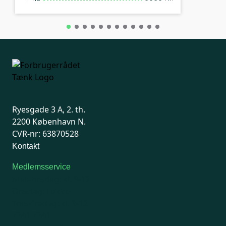
Ryesgade 3 A, 2. th.
2200 København N.
CVR-nr: 63870528
Kontakt
Medlemsservice
Man-tirsdag: kl. 9-12
Onsdag: Lukket
Tors-fredag: kl. 9-12
7741 7741