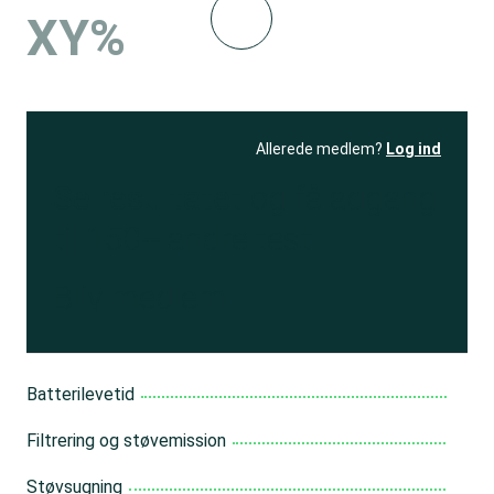
XY%
Allerede medlem?
Log ind
Se resultatet
og få adgang
til 150+ andre test
Bliv medlem
Batterilevetid
Filtrering og støvemission
Støvsugning