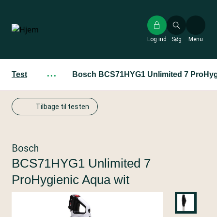
Gå
til
hovedindhold
Log ind
Søg
Menu
Test
···
Bosch BCS71HYG1 Unlimited 7 ProHygi
Tilbage til testen
Bosch
BCS71HYG1 Unlimited 7
ProHygienic Aqua wit