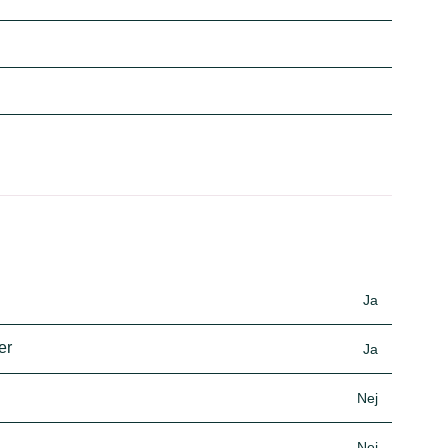
Ja
er
Ja
Nej
Nej