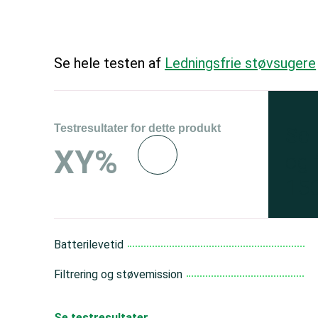
Se hele testen af
Ledningsfrie støvsugere
Testresultater for dette produkt
Se 
XY%
og 
150
Batterilevetid
Filtrering og støvemission
Se testresultater