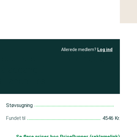
Allerede medlem?
Log ind
resultatet
Bliv medlem
få adgang til
+ andre test
Støvsugning
Fundet til
4546 Kr.
Se flere priser hos PriceRunner (reklamelink)