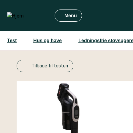
Gå
til
Menu
hovedindhold
Test
Hus og have
Ledningsfrie støvsuger
Tilbage til testen