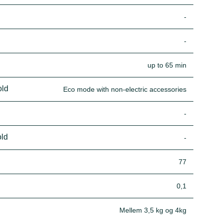
-
-
up to 65 min
old
Eco mode with non-electric accessories
-
old
-
77
0,1
Mellem 3,5 kg og 4kg