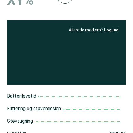
XY%
Allerede medlem?
Log ind
Se resultatet
og få adgang
til 150+ andre test
Bliv medlem
Batterilevetid
Filtrering og støvemission
Støvsugning