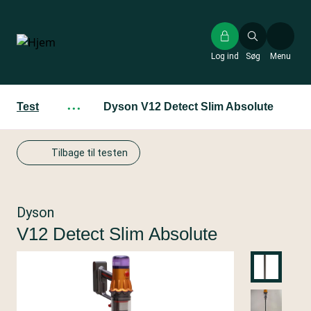
Gå
til
hovedindhold
Log ind
Søg
Menu
Test
···
Dyson V12 Detect Slim Absolute
Tilbage til testen
Dyson
V12 Detect Slim Absolute