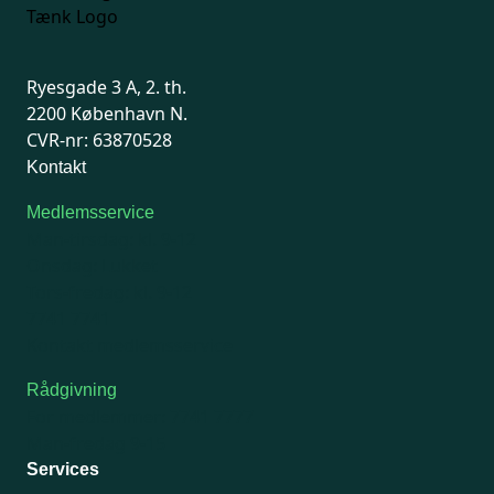
Ryesgade 3 A, 2. th.
2200 København N.
CVR-nr: 63870528
Kontakt
Medlemsservice
Man-tirsdag: kl. 9-12
Onsdag: Lukket
Tors-fredag: kl. 9-12
7741 7741
Kontakt medlemsservice
Rådgivning
For medlemmer: 7741 7777
Man-fredag 9-15
Services