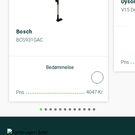
Dyso
V15 De
Bosch
BCS931GAC
Pris
Bedømmelse
4047 Kr.
Pris