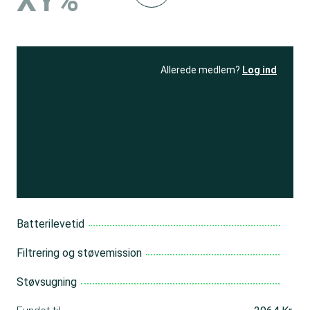
XY%
Allerede medlem?
Log ind
Se resultatet
og få adgang
til 150+ andre test
Bliv medlem
Batterilevetid
Filtrering og støvemission
Støvsugning