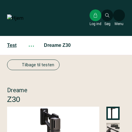
Gå
til
hovedindhold
Log ind
Søg
Menu
Test
···
Dreame Z30
Tilbage til testen
Dreame
Z30