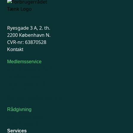
Ryesgade 3 A, 2. th.
2200 København N.
CVR-nr: 63870528
Kontakt
Medlemsservice
Man-tirsdag: kl. 9-12
Onsdag: Lukket
Tors-fredag: kl. 9-12
7741 7741
Kontakt medlemsservice
Rådgivning
For medlemmer: 7741 7777
Man-fredag 9-15
Services