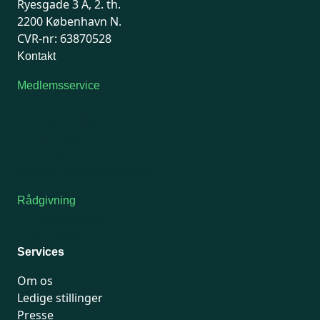
Ryesgade 3 A, 2. th.
2200 København N.
CVR-nr: 63870528
Kontakt
Medlemsservice
Man-tirsdag: kl. 9-12
Onsdag: Lukket
Tors-fredag: kl. 9-12
7741 7741
Kontakt medlemsservice
Rådgivning
For medlemmer: 7741 7777
Man-fredag 9-15
Services
Om os
Ledige stillinger
Presse