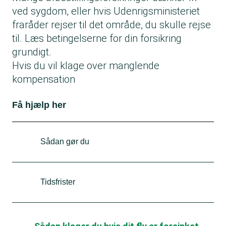
ved sygdom, eller hvis Udenrigsministeriet
fraråder rejser til det område, du skulle rejse
til. Læs betingelserne for din forsikring
grundigt.
Hvis du vil klage over manglende
kompensation
Få hjælp her
Sådan gør du
Klag altid først til flyselskabet eller
rejsebureauet selv. Har du købt din flybillet
Tidsfrister
gennem en rejseportal, skal du stadig klage
I Danmark kan du klage over rejser, der er op
til flyselskabet.
til tre år gamle.
Klag skriftligt, og gem al dokumentation.