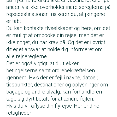
på flyet, fx fordi du ikke er vaccineret eller på
400 euro for flyvninger over 1.500 kilometer
bevægelighed, når der arrangeres
Du har ikke ret til at skifte mening, når du
anden vis ikke overholder indrejsereglerne på
inden for EU og alle andre rejser på mellem
overnatning og transport.
først har valgt én af de tre muligheder.
rejsedestinationen, risikerer du, at pengene
1.500 og 3.500 kilometer.
Hvis du frivilligt opgiver din plads, kan du lave
er tabt.
600 euro for flyvninger uden for EU over
en aftale med flyselskabet om refusion eller
Du kan kontakte flyselskabet og høre, om det
3.500 kilometer.
ombooking samt yderligere kompensation, fx
er muligt at ombooke din rejse, men det er
Kompensationen kan blive halveret, hvis du
opgradering, rabatkuponer eller kontakt
ikke noget, du har krav på. Og det er i øvrigt
bliver ombooket til en ny afgang til din
udbetaling. Husk, at få aftalen med
dit eget ansvar at holde dig informeret om
destination inden for to-fire timer afhængig af
flyselskabet på skrift.
alle rejsereglerne.
afstanden til destinationen.
Det er også vigtigt, at du tjekker
betingelserne samt ordrebekræftelsen
igennem. Hvis der er fejl i navne, datoer,
tidspunkter, destinationer og oplysninger om
bagage og andre tilvalg, kan forhandleren
tage sig dyrt betalt for at ændre fejlen.
Hvis du vil aflyse din flyrejse: Her er dine
rettigheder