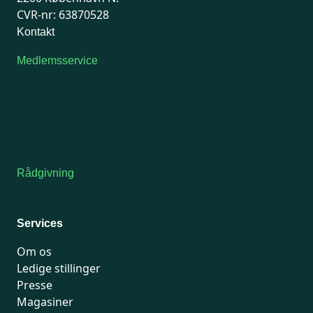
CVR-nr: 63870528
Kontakt
Medlemsservice
Man-tirsdag: kl. 9-12
Onsdag: Lukket
Tors-fredag: kl. 9-12
7741 7741
Kontakt medlemsservice
Rådgivning
For medlemmer: 7741 7777
Man-fredag 9-15
Services
Om os
Ledige stillinger
Presse
Magasiner